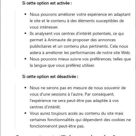
Si cette option est activée :
Nous pouvons améliorer votre expérience en adaptant
le site et le contenu à des éléments susceptibles de
vous intéresser.
Ils analysent vos centres d'intérêt potentiels, ce qui
Pour quel animal ?
permet à Animaute de proposer des annonces
publicitaires et un contenu plus pertinents. Cela nous
aidera à améliorer les performances de notre site Web.
Trouver mon Pet Sitter
Nous pouvons mieux suivre vos préférences, telles que
la langue que vous préférez utiliser.
Si cette option est désactivée :
Garde animaux
France
Auvergne-Rhône-Alpes
Isère
Nous ne serons pas en mesure de nous souvenir de
Varces-Allières-et-Risset
vous d'une sessions à l'autre. Par conséquent,
l'expérience ne sera peut-être pas adaptée à vos
centres d'intérêt.
Vous aurez toujours accès au contenu du site mais
Nos promeneurs et familles d'accueil
certaines fonctionnalités qui dépendent des cookies ne
fonctionneront peut-être pas.
à Varces-Allières-et-Risset (38760)