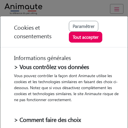
GARDE ANIMAUX à Varces-Allières-et-Risset : Garde chien et
Paramétrer
Cookies et
chat en famille ou à domicile, visites et promenades
consentements
Tout accepter
Trouvez une garde animaux à
Varces-Allières-et-Risset
Informations générales
Parmi nos 6 pet-sitters à Varces-
> Vous contrôlez vos données
Allières-et-Risset
Vous pouvez contrôler la façon dont Animaute utilise les
cookies et les technologies similaires en faisant des choix ci-
dessous. Notez que si vous désactivez complètement les
cookies et technologies similaires, le site Animaute risque de
ne pas fonctionner correctement.
Garde
Garde
Promenades
Promenades
chez le Pet Sitter
chez le Pet Sitter
Visites
Visites
> Comment faire des choix