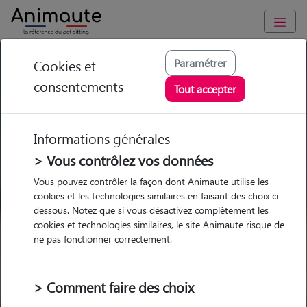
GARDE ANIMAUX à Vic-sur-Seille : Garde chien et chat en
Paramétrer
Cookies et
famille ou à domicile, visites et promenades
consentements
Tout accepter
Trouvez une garde animaux à
Vic-sur-Seille
Informations générales
Parmi nos pet-sitters à Vic-sur-
> Vous contrôlez vos données
Seille
Vous pouvez contrôler la façon dont Animaute utilise les
cookies et les technologies similaires en faisant des choix ci-
dessous. Notez que si vous désactivez complètement les
cookies et technologies similaires, le site Animaute risque de
ne pas fonctionner correctement.
Garde
Garde
Promenades
Promenades
chez le Pet Sitter
chez le Pet Sitter
Visites
Visites
> Comment faire des choix