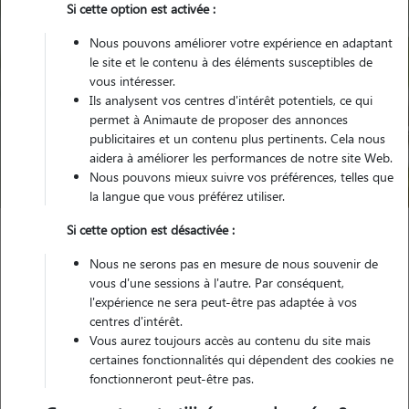
Si cette option est activée :
Nous pouvons améliorer votre expérience en adaptant
le site et le contenu à des éléments susceptibles de
vous intéresser.
Ils analysent vos centres d'intérêt potentiels, ce qui
Pour quel animal ?
permet à Animaute de proposer des annonces
publicitaires et un contenu plus pertinents. Cela nous
aidera à améliorer les performances de notre site Web.
Trouver mon Pet Sitter
Nous pouvons mieux suivre vos préférences, telles que
la langue que vous préférez utiliser.
Si cette option est désactivée :
Garde animaux
France
Grand-Est
Moselle
Nous ne serons pas en mesure de nous souvenir de
Vic-sur-Seille
vous d'une sessions à l'autre. Par conséquent,
l'expérience ne sera peut-être pas adaptée à vos
centres d'intérêt.
Vous aurez toujours accès au contenu du site mais
certaines fonctionnalités qui dépendent des cookies ne
Plus de 1 propriétaires satisfaits pour
fonctionneront peut-être pas.
la garde de leur animal à Vic-sur-