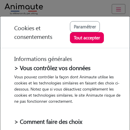
GARDE ANIMAUX à Villeneuve-sur-Lot : Garde chien et chat en
Paramétrer
Cookies et
famille ou à domicile, visites et promenades
consentements
Tout accepter
Trouvez une garde animaux à
Villeneuve-sur-Lot
Informations générales
Parmi nos 13 pet-sitters à
> Vous contrôlez vos données
Villeneuve-sur-Lot
Vous pouvez contrôler la façon dont Animaute utilise les
cookies et les technologies similaires en faisant des choix ci-
dessous. Notez que si vous désactivez complètement les
cookies et technologies similaires, le site Animaute risque de
ne pas fonctionner correctement.
Garde
Garde
Promenades
Promenades
chez le Pet Sitter
chez le Pet Sitter
Visites
Visites
> Comment faire des choix