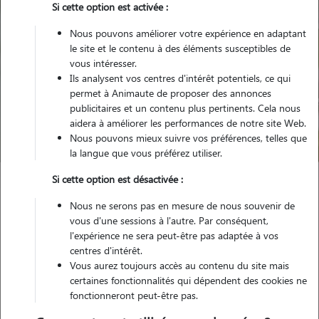
Si cette option est activée :
Nous pouvons améliorer votre expérience en adaptant
le site et le contenu à des éléments susceptibles de
vous intéresser.
Ils analysent vos centres d'intérêt potentiels, ce qui
Pour quel animal ?
permet à Animaute de proposer des annonces
publicitaires et un contenu plus pertinents. Cela nous
aidera à améliorer les performances de notre site Web.
Trouver mon Pet Sitter
Nous pouvons mieux suivre vos préférences, telles que
la langue que vous préférez utiliser.
Si cette option est désactivée :
Garde animaux
France
Nouvelle Aquitaine
Nous ne serons pas en mesure de nous souvenir de
Lot-et-Garonne
Villeneuve-sur-Lot
vous d'une sessions à l'autre. Par conséquent,
l'expérience ne sera peut-être pas adaptée à vos
centres d'intérêt.
Vous aurez toujours accès au contenu du site mais
Nos promeneurs et familles d'accueil
certaines fonctionnalités qui dépendent des cookies ne
fonctionneront peut-être pas.
à Villeneuve-sur-Lot (47300)