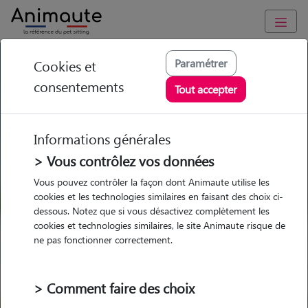
GARDE ANIMAUX à Vitry-le-François : Garde chien et chat en
Paramétrer
Cookies et
famille ou à domicile, visites et promenades
consentements
Tout accepter
Trouvez une garde animaux à
Vitry-le-François
Informations générales
Parmi nos 5 pet-sitters à Vitry-le-
> Vous contrôlez vos données
François
Vous pouvez contrôler la façon dont Animaute utilise les
cookies et les technologies similaires en faisant des choix ci-
dessous. Notez que si vous désactivez complètement les
cookies et technologies similaires, le site Animaute risque de
ne pas fonctionner correctement.
Garde
Garde
Promenades
Promenades
chez le Pet Sitter
chez le Pet Sitter
Visites
Visites
> Comment faire des choix