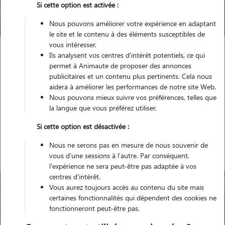
Si cette option est activée :
Trouver mon Pet Sitter
Nous pouvons améliorer votre expérience en adaptant
le site et le contenu à des éléments susceptibles de
vous intéresser.
Ils analysent vos centres d'intérêt potentiels, ce qui
Garde animaux
France
Pays-de-la-Loire
permet à Animaute de proposer des annonces
Loire-Atlantique
Basse-Goulaine
publicitaires et un contenu plus pertinents. Cela nous
aidera à améliorer les performances de notre site Web.
Nous pouvons mieux suivre vos préférences, telles que
la langue que vous préférez utiliser.
Nos gardiens à Basse-Goulaine
Si cette option est désactivée :
Nous ne serons pas en mesure de nous souvenir de
vous d'une sessions à l'autre. Par conséquent,
l'expérience ne sera peut-être pas adaptée à vos
centres d'intérêt.
Vous aurez toujours accès au contenu du site mais
certaines fonctionnalités qui dépendent des cookies ne
fonctionneront peut-être pas.