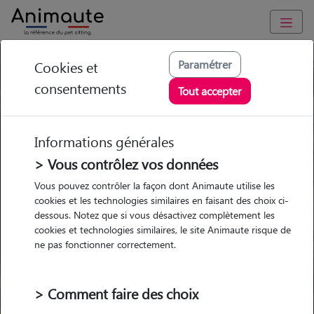
Paramétrer
Cookies et
Trouvez votre gardien idéal !
consentements
Tout accepter
Informations générales
Garde
Garde
Promenades
Promenades
chez le Pet Sitter
chez le Pet Sitter
> Vous contrôlez vos données
Visites
Visites
Vous pouvez contrôler la façon dont Animaute utilise les
cookies et les technologies similaires en faisant des choix ci-
dessous. Notez que si vous désactivez complètement les
cookies et technologies similaires, le site Animaute risque de
ne pas fonctionner correctement.
Pour quel animal ?
> Comment faire des choix