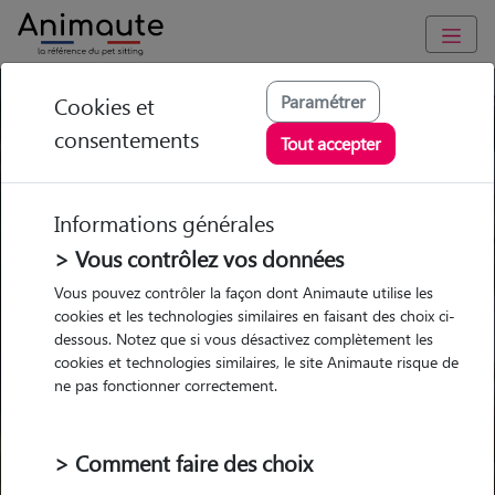
Paramétrer
Cookies et
Trouvez votre gardien idéal !
consentements
Tout accepter
Informations générales
Garde
Garde
Promenades
Promenades
chez le Pet Sitter
chez le Pet Sitter
> Vous contrôlez vos données
Visites
Visites
Vous pouvez contrôler la façon dont Animaute utilise les
cookies et les technologies similaires en faisant des choix ci-
dessous. Notez que si vous désactivez complètement les
cookies et technologies similaires, le site Animaute risque de
ne pas fonctionner correctement.
Pour quel animal ?
> Comment faire des choix