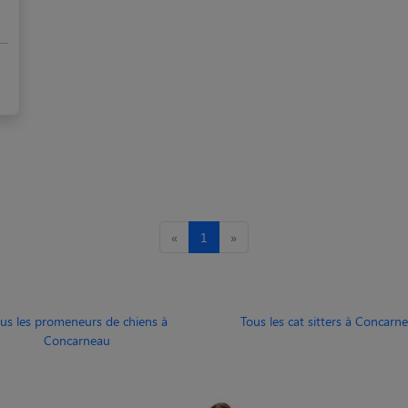
«
1
»
us les promeneurs de chiens à
Tous les cat sitters à Concarn
Concarneau