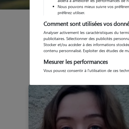
aidera à améliorer les performances de n
Nous pouvons mieux suivre vos préférenc
préférez utiliser.
Garde animaux
France
Bretagne
Finistère
Comment sont utilisées vos donné
Analyser activement les caractéristiques du termi
publicitaires. Sélectionner des publicités person
Stocker et/ou accéder à des informations stockées
contenu personnalisé. Exploiter des études de m
No
Mesurer les performances
Vous pouvez consentir à l'utilisation de ces tech