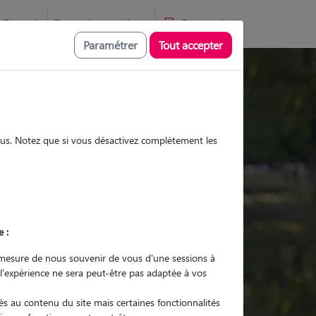
Favoris
Devenir pet sitter
Connexion
Paramétrer
Tout accepter
Promenades
Promenades
Visites
Visites
sous. Notez que si vous désactivez complètement les
e :
r quel animal ?
mesure de nous souvenir de vous d'une sessions à
 l'expérience ne sera peut-être pas adaptée à vos
er mon Pet Sitter
s au contenu du site mais certaines fonctionnalités