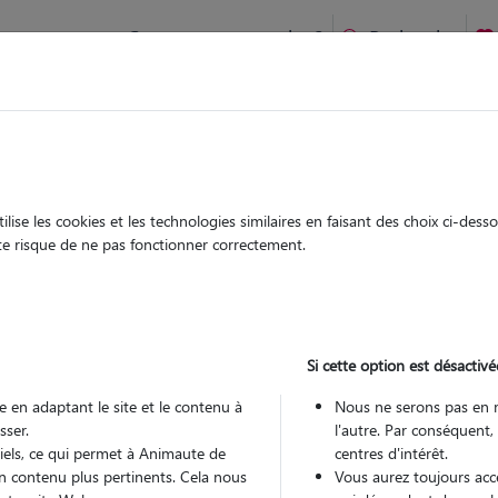
Comment ça marche ?
Recherche
ien idéal !
rifiés
Garde
Garde
chez le Pet Sitter
chez le Pet Sitter
ise les cookies et les technologies similaires en faisant des choix ci-des
ute risque de ne pas fonctionner correctement.
Si cette option est désactivé
Pou
 en adaptant le site et le contenu à
Nous ne serons pas en 
sser.
l'autre. Par conséquent,
tiels, ce qui permet à Animaute de
centres d'intérêt.
Trouv
n contenu plus pertinents. Cela nous
Vous aurez toujours accè