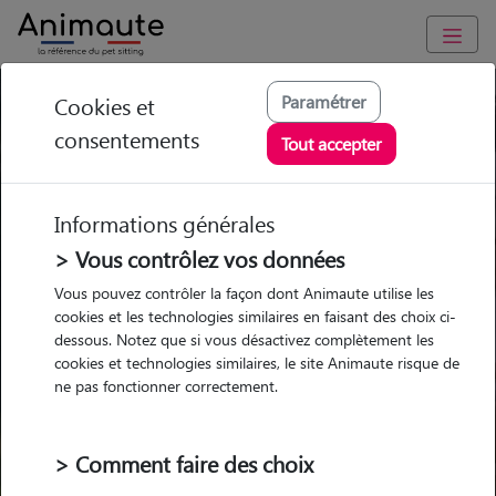
Paramétrer
Cookies et
Trouvez votre gardien idéal !
consentements
Tout accepter
Informations générales
Garde
Garde
Promenades
Promenades
chez le Pet Sitter
chez le Pet Sitter
> Vous contrôlez vos données
Visites
Visites
Vous pouvez contrôler la façon dont Animaute utilise les
cookies et les technologies similaires en faisant des choix ci-
dessous. Notez que si vous désactivez complètement les
cookies et technologies similaires, le site Animaute risque de
ne pas fonctionner correctement.
Pour quel animal ?
> Comment faire des choix