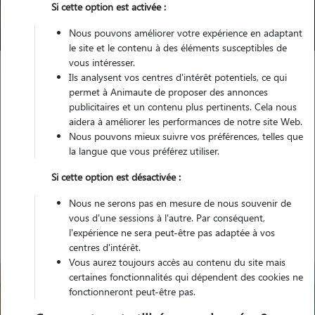
Si cette option est activée :
Trouver mon Pet Sitter
Nous pouvons améliorer votre expérience en adaptant
le site et le contenu à des éléments susceptibles de
vous intéresser.
Ils analysent vos centres d'intérêt potentiels, ce qui
Garde animaux
France
Normandie
Orne
permet à Animaute de proposer des annonces
Domfront en Poiraie
publicitaires et un contenu plus pertinents. Cela nous
aidera à améliorer les performances de notre site Web.
Nous pouvons mieux suivre vos préférences, telles que
la langue que vous préférez utiliser.
Nos gardiens à Domfront en
Si cette option est désactivée :
Poiraie
Nous ne serons pas en mesure de nous souvenir de
vous d'une sessions à l'autre. Par conséquent,
l'expérience ne sera peut-être pas adaptée à vos
centres d'intérêt.
Vous aurez toujours accès au contenu du site mais
certaines fonctionnalités qui dépendent des cookies ne
fonctionneront peut-être pas.