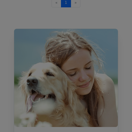
«
1
»