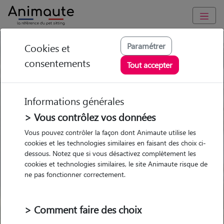
Paramétrer
Cookies et
Trouvez votre gardien idéal !
consentements
Tout accepter
Informations générales
Garde
Garde
Promenades
Promenades
chez le Pet Sitter
chez le Pet Sitter
> Vous contrôlez vos données
Visites
Visites
Vous pouvez contrôler la façon dont Animaute utilise les
cookies et les technologies similaires en faisant des choix ci-
dessous. Notez que si vous désactivez complètement les
cookies et technologies similaires, le site Animaute risque de
ne pas fonctionner correctement.
Pour quel animal ?
> Comment faire des choix