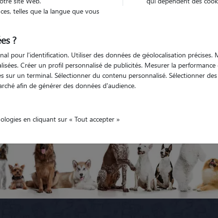
otre site Web.
qui dépendent des cooki
es, telles que la langue que vous
Loire
La Ricamarie
es ?
nal pour l'identification. Utiliser des données de géolocalisation précises
Pas encore de petsitters disponibles
nalisées. Créer un profil personnalisé de publicités. Mesurer la performanc
 sur un terminal. Sélectionner du contenu personnalisé. Sélectionner des p
s les promeneurs de chiens à La
Tous les cat sitters à La Ricama
arché afin de générer des données d'audience.
Ricamarie
nologies en cliquant sur « Tout accepter »