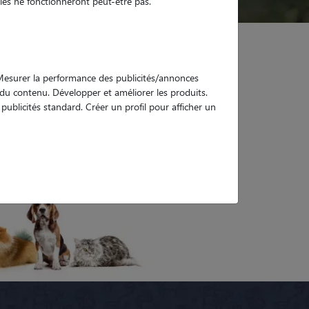
es ne fonctionneront peut-être pas.
. Mesurer la performance des publicités/annonces
e du contenu. Développer et améliorer les produits.
ublicités standard. Créer un profil pour afficher un
rie
Tous les dog sitters à La Ricamarie