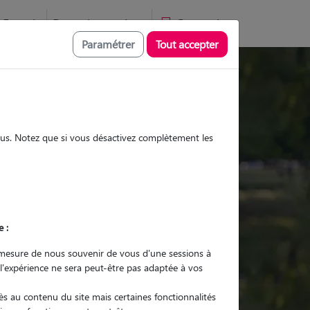
Favoris
Devenir pet sitter
Connexion
Paramétrer
Tout accepter
Promenades
Promenades
Visites
Visites
sous. Notez que si vous désactivez complètement les
e :
r quel animal ?
mesure de nous souvenir de vous d'une sessions à
 l'expérience ne sera peut-être pas adaptée à vos
er mon Pet Sitter
s au contenu du site mais certaines fonctionnalités