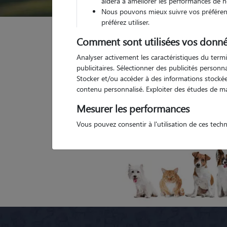
aidera à améliorer les performances de n
Nous pouvons mieux suivre vos préférenc
préférez utiliser.
Garde animaux
France
Auvergne-Rhône-Alpes
Comment sont utilisées vos donné
Analyser activement les caractéristiques du termi
publicitaires. Sélectionner des publicités person
Stocker et/ou accéder à des informations stockées
Toutes nos petsitters à La Ricamarie
Tou
contenu personnalisé. Exploiter des études de m
Mesurer les performances
Vous pouvez consentir à l'utilisation de ces tech