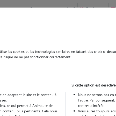
Comment ça marche ?
Recherche
ien idéal !
rifiés
Garde
Garde
chez le Pet Sitter
chez le Pet Sitter
ise les cookies et les technologies similaires en faisant des choix ci-des
ute risque de ne pas fonctionner correctement.
Si cette option est désactivé
Pou
 en adaptant le site et le contenu à
Nous ne serons pas en 
sser.
l'autre. Par conséquent,
tiels, ce qui permet à Animaute de
centres d'intérêt.
Trouv
n contenu plus pertinents. Cela nous
Vous aurez toujours accè