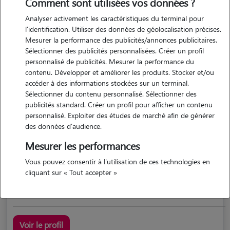
Comment sont utilisées vos données ?
Analyser activement les caractéristiques du terminal pour
l'identification. Utiliser des données de géolocalisation précises.
Mesurer la performance des publicités/annonces publicitaires.
Sélectionner des publicités personnalisées. Créer un profil
personnalisé de publicités. Mesurer la performance du
contenu. Développer et améliorer les produits. Stocker et/ou
accéder à des informations stockées sur un terminal.
Sélectionner du contenu personnalisé. Sélectionner des
Thierry
publicités standard. Créer un profil pour afficher un contenu
LA RICAMARIE 42150
personnalisé. Exploiter des études de marché afin de générer
des données d'audience.
possède des animaux
Mesurer les performances
Vous pouvez consentir à l'utilisation de ces technologies en
cliquant sur « Tout accepter »
j'ai déjà gardé des animaux à la maison pour la famille...
Voir le profil