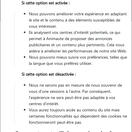
Si cette option est activée :
Trouver mon Pet Sitter
Nous pouvons améliorer votre expérience en adaptant
le site et le contenu à des éléments susceptibles de
vous intéresser.
Ils analysent vos centres d'intérêt potentiels, ce qui
Garde animaux
France
Auvergne-Rhône-Alpes
Loire
permet à Animaute de proposer des annonces
La Ricamarie
publicitaires et un contenu plus pertinents. Cela nous
aidera à améliorer les performances de notre site Web.
Nous pouvons mieux suivre vos préférences, telles que
la langue que vous préférez utiliser.
Nos dog sitters à La Ricamarie
Si cette option est désactivée :
Nous ne serons pas en mesure de nous souvenir de
vous d'une sessions à l'autre. Par conséquent,
l'expérience ne sera peut-être pas adaptée à vos
centres d'intérêt.
Vous aurez toujours accès au contenu du site mais
certaines fonctionnalités qui dépendent des cookies ne
fonctionneront peut-être pas.