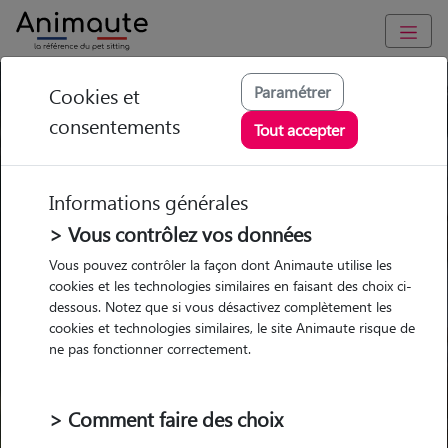
Paramétrer
Cookies et
Trouvez votre gardien idéal !
consentements
Tout accepter
Informations générales
Garde
Garde
Promenades
Promenades
chez le Pet Sitter
chez le Pet Sitter
> Vous contrôlez vos données
Visites
Visites
Vous pouvez contrôler la façon dont Animaute utilise les
cookies et les technologies similaires en faisant des choix ci-
dessous. Notez que si vous désactivez complètement les
cookies et technologies similaires, le site Animaute risque de
ne pas fonctionner correctement.
Pour quel animal ?
> Comment faire des choix