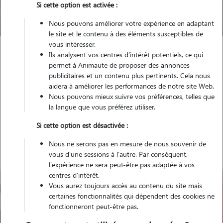
Si cette option est activée :
Trouver mon Pet Sitter
Nous pouvons améliorer votre expérience en adaptant
le site et le contenu à des éléments susceptibles de
vous intéresser.
Ils analysent vos centres d'intérêt potentiels, ce qui
Garde animaux
France
Auvergne-Rhône-Alpes
Isère
permet à Animaute de proposer des annonces
Le Grand-Lemps
publicitaires et un contenu plus pertinents. Cela nous
aidera à améliorer les performances de notre site Web.
Nous pouvons mieux suivre vos préférences, telles que
la langue que vous préférez utiliser.
Nos gardiens à Le Grand-Lemps
Si cette option est désactivée :
Nous ne serons pas en mesure de nous souvenir de
vous d'une sessions à l'autre. Par conséquent,
l'expérience ne sera peut-être pas adaptée à vos
centres d'intérêt.
Vous aurez toujours accès au contenu du site mais
certaines fonctionnalités qui dépendent des cookies ne
fonctionneront peut-être pas.