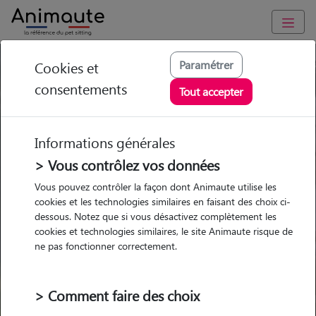
Paramétrer
Cookies et
Trouvez votre gardien idéal !
consentements
Tout accepter
Informations générales
Garde
Garde
Promenades
Promenades
chez le Pet Sitter
chez le Pet Sitter
> Vous contrôlez vos données
Visites
Visites
Vous pouvez contrôler la façon dont Animaute utilise les
cookies et les technologies similaires en faisant des choix ci-
dessous. Notez que si vous désactivez complètement les
cookies et technologies similaires, le site Animaute risque de
ne pas fonctionner correctement.
Pour quel animal ?
> Comment faire des choix