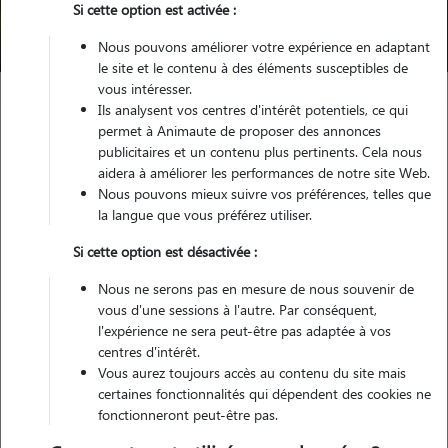
Si cette option est activée :
Trouver mon Pet Sitter
Nous pouvons améliorer votre expérience en adaptant
le site et le contenu à des éléments susceptibles de
vous intéresser.
Ils analysent vos centres d'intérêt potentiels, ce qui
Garde animaux
France
Auvergne-Rhône-Alpes
Isère
permet à Animaute de proposer des annonces
Le Grand-Lemps
publicitaires et un contenu plus pertinents. Cela nous
aidera à améliorer les performances de notre site Web.
Nous pouvons mieux suivre vos préférences, telles que
la langue que vous préférez utiliser.
Nos cat sitters à Le Grand-Lemps
Si cette option est désactivée :
Nous ne serons pas en mesure de nous souvenir de
vous d'une sessions à l'autre. Par conséquent,
l'expérience ne sera peut-être pas adaptée à vos
centres d'intérêt.
Vous aurez toujours accès au contenu du site mais
certaines fonctionnalités qui dépendent des cookies ne
fonctionneront peut-être pas.