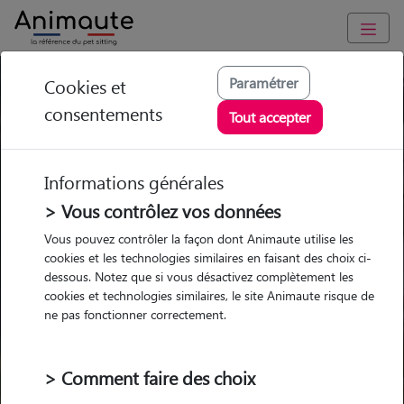
Paramétrer
Cookies et
Trouvez votre gardien idéal !
consentements
Tout accepter
Informations générales
Garde
Garde
Promenades
Promenades
chez le Pet Sitter
chez le Pet Sitter
> Vous contrôlez vos données
Visites
Visites
Vous pouvez contrôler la façon dont Animaute utilise les
cookies et les technologies similaires en faisant des choix ci-
dessous. Notez que si vous désactivez complètement les
cookies et technologies similaires, le site Animaute risque de
ne pas fonctionner correctement.
Pour quel animal ?
> Comment faire des choix