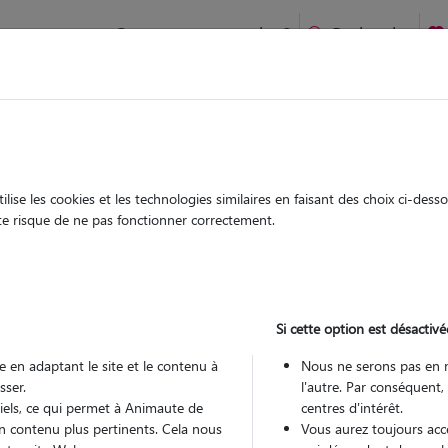
Comment ça marche ?
Recherche
ien idéal !
rifiés
Garde
Garde
chez le Pet Sitter
chez le Pet Sitter
ise les cookies et les technologies similaires en faisant des choix ci-des
ute risque de ne pas fonctionner correctement.
Si cette option est désactivé
Pou
 en adaptant le site et le contenu à
Nous ne serons pas en 
sser.
l'autre. Par conséquent,
tiels, ce qui permet à Animaute de
centres d'intérêt.
Trouv
n contenu plus pertinents. Cela nous
Vous aurez toujours accè