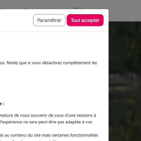
Favoris
Devenir pet sitter
Connexion
Paramétrer
Tout accepter
Promenades
Promenades
Visites
Visites
sous. Notez que si vous désactivez complètement les
e :
r quel animal ?
mesure de nous souvenir de vous d'une sessions à
 l'expérience ne sera peut-être pas adaptée à vos
er mon Pet Sitter
s au contenu du site mais certaines fonctionnalités