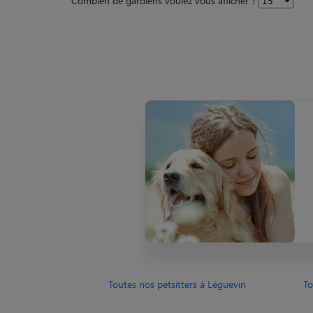
Combien de gardiens voulez vous afficher ?
Toutes nos petsitters à Léguevin
To