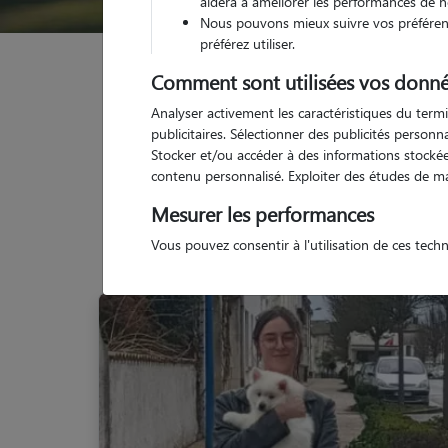
aidera à améliorer les performances de n
Nous pouvons mieux suivre vos préférenc
préférez utiliser.
Garde animaux
France
Occitanie
Haute-Gar
Comment sont utilisées vos donné
Analyser activement les caractéristiques du termi
publicitaires. Sélectionner des publicités person
Stocker et/ou accéder à des informations stockées
contenu personnalisé. Exploiter des études de m
Mesurer les performances
Vous pouvez consentir à l'utilisation de ces tech