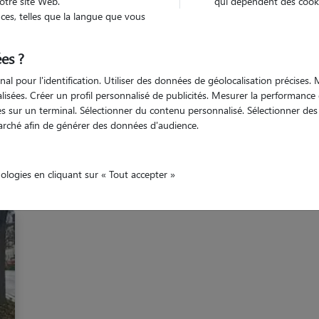
otre site Web.
qui dépendent des cooki
es, telles que la langue que vous
onne
Léguevin
es ?
nal pour l'identification. Utiliser des données de géolocalisation précises
nalisées. Créer un profil personnalisé de publicités. Mesurer la performanc
 sur un terminal. Sélectionner du contenu personnalisé. Sélectionner des p
arché afin de générer des données d'audience.
Nos gardiens à Léguevin
nologies en cliquant sur « Tout accepter »