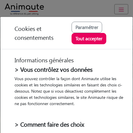
Paramétrer
Cookies et
Trouvez votre gardien idéal !
consentements
Tout accepter
Informations générales
Garde
Garde
Promenades
Promenades
chez le Pet Sitter
chez le Pet Sitter
> Vous contrôlez vos données
Visites
Visites
Vous pouvez contrôler la façon dont Animaute utilise les
cookies et les technologies similaires en faisant des choix ci-
dessous. Notez que si vous désactivez complètement les
cookies et technologies similaires, le site Animaute risque de
ne pas fonctionner correctement.
Pour quel animal ?
> Comment faire des choix