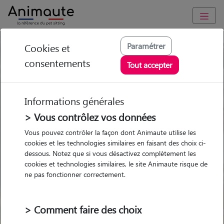
Paramétrer
Cookies et
Trouvez votre gardien idéal !
consentements
Tout accepter
Informations générales
Garde
Garde
Promenades
Promenades
chez le Pet Sitter
chez le Pet Sitter
> Vous contrôlez vos données
Visites
Visites
Vous pouvez contrôler la façon dont Animaute utilise les
cookies et les technologies similaires en faisant des choix ci-
dessous. Notez que si vous désactivez complètement les
cookies et technologies similaires, le site Animaute risque de
ne pas fonctionner correctement.
Pour quel animal ?
> Comment faire des choix