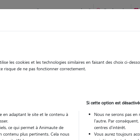
Comment ça marche ?
Recherche
ien idéal !
rifiés
Garde
Garde
chez le Pet Sitter
chez le Pet Sitter
ise les cookies et les technologies similaires en faisant des choix ci-des
ute risque de ne pas fonctionner correctement.
Si cette option est désactivé
Pou
 en adaptant le site et le contenu à
Nous ne serons pas en 
sser.
l'autre. Par conséquent,
tiels, ce qui permet à Animaute de
centres d'intérêt.
Trouv
n contenu plus pertinents. Cela nous
Vous aurez toujours accè