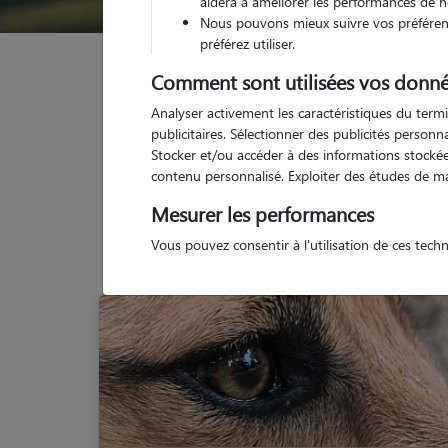
aidera à améliorer les performances de n
Nous pouvons mieux suivre vos préférenc
préférez utiliser.
Garde animaux
France
Nouvelle Aquitaine
L
Comment sont utilisées vos donné
Analyser activement les caractéristiques du termi
publicitaires. Sélectionner des publicités person
Stocker et/ou accéder à des informations stockées
contenu personnalisé. Exploiter des études de m
Mesurer les performances
Vous pouvez consentir à l'utilisation de ces tech