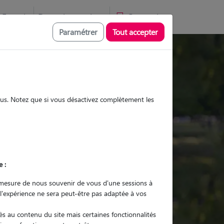
Favoris
Devenir pet sitter
Connexion
Paramétrer
Tout accepter
Promenades
Promenades
Visites
Visites
sous. Notez que si vous désactivez complètement les
e :
r quel animal ?
mesure de nous souvenir de vous d'une sessions à
 l'expérience ne sera peut-être pas adaptée à vos
er mon Pet Sitter
s au contenu du site mais certaines fonctionnalités