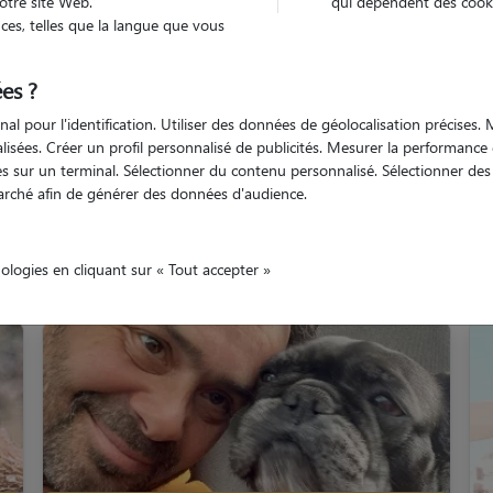
otre site Web.
qui dépendent des cooki
es, telles que la langue que vous
andes
Ondres
es ?
nal pour l'identification. Utiliser des données de géolocalisation précises
nalisées. Créer un profil personnalisé de publicités. Mesurer la performanc
 sur un terminal. Sélectionner du contenu personnalisé. Sélectionner des p
arché afin de générer des données d'audience.
Nos gardiens à Ondres
nologies en cliquant sur « Tout accepter »