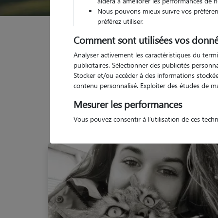
aidera à améliorer les performances de n
Nous pouvons mieux suivre vos préférenc
préférez utiliser.
Garde animaux
France
Auvergne-Rhône-Alpes
Comment sont utilisées vos donné
Analyser activement les caractéristiques du termi
publicitaires. Sélectionner des publicités person
Stocker et/ou accéder à des informations stockées
contenu personnalisé. Exploiter des études de m
Mesurer les performances
Vous pouvez consentir à l'utilisation de ces tech