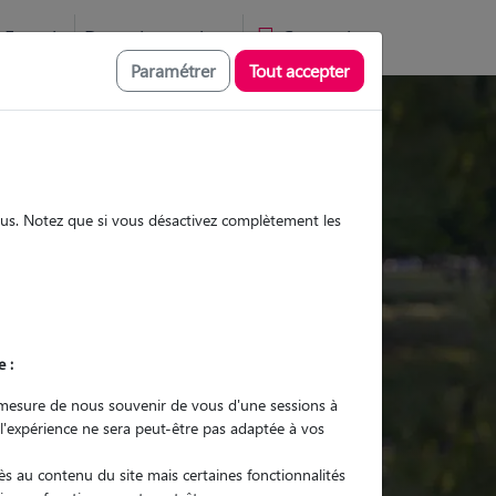
Favoris
Devenir pet sitter
Connexion
Paramétrer
Tout accepter
Promenades
Promenades
Visites
Visites
sous. Notez que si vous désactivez complètement les
e :
r quel animal ?
mesure de nous souvenir de vous d'une sessions à
 l'expérience ne sera peut-être pas adaptée à vos
er mon Pet Sitter
s au contenu du site mais certaines fonctionnalités