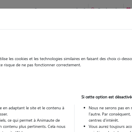
Comment ça marche ?
Recherche
ien idéal !
rifiés
Garde
Garde
chez le Pet Sitter
chez le Pet Sitter
ise les cookies et les technologies similaires en faisant des choix ci-des
ute risque de ne pas fonctionner correctement.
Si cette option est désactivé
Pou
 en adaptant le site et le contenu à
Nous ne serons pas en 
sser.
l'autre. Par conséquent,
tiels, ce qui permet à Animaute de
centres d'intérêt.
Trouv
n contenu plus pertinents. Cela nous
Vous aurez toujours accè