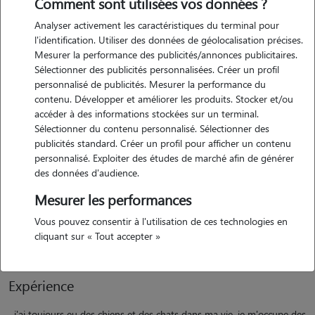
Comment sont utilisées vos données ?
Analyser activement les caractéristiques du terminal pour
l'identification. Utiliser des données de géolocalisation précises.
Mesurer la performance des publicités/annonces publicitaires.
Sélectionner des publicités personnalisées. Créer un profil
Motivation
personnalisé de publicités. Mesurer la performance du
contenu. Développer et améliorer les produits. Stocker et/ou
/! je ne garde que les chiots puisque mon chat a peur des grands! je
accéder à des informations stockées sur un terminal.
respecterai vos demandes concernant votre compagnon. je suis très
Sélectionner du contenu personnalisé. Sélectionner des
patiente et douce avec les animaux et ferais en sorte de ne jamais le
publicités standard. Créer un profil pour afficher un contenu
personnalisé. Exploiter des études de marché afin de générer
stresser dans le cas ou il n'aurait pas l'habitude de nouvelles
des données d'audience.
personnes s'occupant de lui dans sa vie.
actuellement graphiste freelance, je travaille à mon compte de chez
Mesurer les performances
moi donc je peux aménager mon emploi du temps comme bon me
Vous pouvez consentir à l'utilisation de ces technologies en
semble. je me déplace en voiture.
cliquant sur « Tout accepter »
Expérience
j'ai toujours eu des chiens et des chats dans ma vie, je m'occupe des