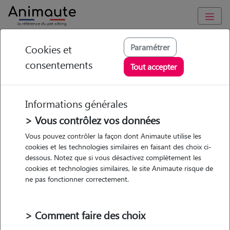
Animaute
/
Occitanie
/
Gers
/
Saint-Yorre
Paramétrer
Cookies et
consentements
Chloé - Petsitter à
Tout accepter
HAUTERIVE
Informations générales
> Vous contrôlez vos données
• 29 ans
Vous pouvez contrôler la façon dont Animaute utilise les
cookies et les technologies similaires en faisant des choix ci-
Garde
dessous. Notez que si vous désactivez complètement les
chez le Pet Sitter
cookies et technologies similaires, le site Animaute risque de
ne pas fonctionner correctement.
> Comment faire des choix
2 animaux
Maison