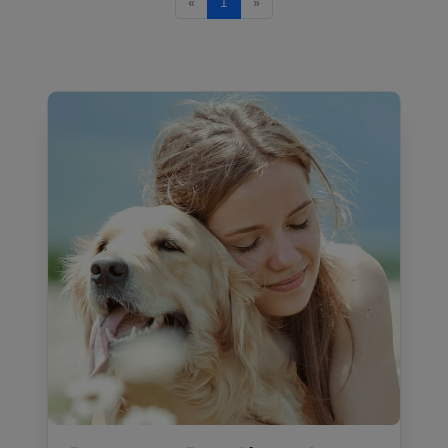
«
1
»