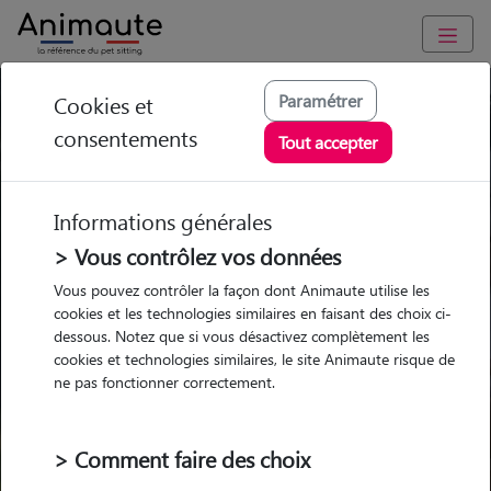
Paramétrer
Cookies et
Trouvez votre gardien idéal !
consentements
Tout accepter
Informations générales
Garde
Garde
Promenades
Promenades
chez le Pet Sitter
chez le Pet Sitter
> Vous contrôlez vos données
Visites
Visites
Vous pouvez contrôler la façon dont Animaute utilise les
cookies et les technologies similaires en faisant des choix ci-
dessous. Notez que si vous désactivez complètement les
cookies et technologies similaires, le site Animaute risque de
ne pas fonctionner correctement.
Pour quel animal ?
> Comment faire des choix