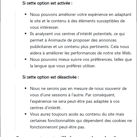
Si cette option est activée :
Trouver mon Pet Sitter
Nous pouvons améliorer votre expérience en adaptant
le site et le contenu à des éléments susceptibles de
vous intéresser.
Ils analysent vos centres d'intérêt potentiels, ce qui
Garde animaux
France
Bourgogne-Franche-Comte
permet à Animaute de proposer des annonces
Yonne
Villeneuve-sur-Yonne
publicitaires et un contenu plus pertinents. Cela nous
aidera à améliorer les performances de notre site Web.
Nous pouvons mieux suivre vos préférences, telles que
la langue que vous préférez utiliser.
Nos gardiens à Villeneuve-sur-
Si cette option est désactivée :
Yonne
Nous ne serons pas en mesure de nous souvenir de
vous d'une sessions à l'autre. Par conséquent,
l'expérience ne sera peut-être pas adaptée à vos
centres d'intérêt.
Vous aurez toujours accès au contenu du site mais
certaines fonctionnalités qui dépendent des cookies ne
fonctionneront peut-être pas.