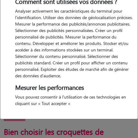
Comment sont utilisées vos données ?
alimentation de qualité, adaptée à son mode de vie et à ses
sensibilités.
Analyser activement les caractéristiques du terminal pour
l'identification. Utiliser des données de géolocalisation précises.
Tout savoir sur le American Staffordshire Terrier
Mesurer la performance des publicités/annonces publicitaires.
Sélectionner des publicités personnalisées. Créer un profil
personnalisé de publicités. Mesurer la performance du
contenu. Développer et améliorer les produits. Stocker et/ou
accéder à des informations stockées sur un terminal.
Sélectionner du contenu personnalisé. Sélectionner des
publicités standard. Créer un profil pour afficher un contenu
personnalisé. Exploiter des études de marché afin de générer
des données d'audience.
Mesurer les performances
Vous pouvez consentir à l'utilisation de ces technologies en
cliquant sur « Tout accepter »
Bien choisir les croquettes de