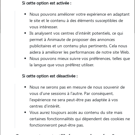
Pour quel animal ?
Si cette option est activée :
Nous pouvons améliorer votre expérience en adaptant
Trouver mon Pet Sitter
le site et le contenu à des éléments susceptibles de
vous intéresser.
Ils analysent vos centres d'intérêt potentiels, ce qui
permet à Animaute de proposer des annonces
publicitaires et un contenu plus pertinents. Cela nous
aidera à améliorer les performances de notre site Web.
Garde d'animaux
Alimentation American Staffordshire Terrier
Nous pouvons mieux suivre vos préférences, telles que
la langue que vous préférez utiliser.
Alimentation de l'American
Si cette option est désactivée :
Staffordshire Terrier : comment
Nous ne serons pas en mesure de nous souvenir de
bien choisir ses croquettes ?
vous d'une sessions à l'autre. Par conséquent,
l'expérience ne sera peut-être pas adaptée à vos
centres d'intérêt.
Vous aurez toujours accès au contenu du site mais
Musclé, énergique et robuste, l’American Staffordshire Terrier a des
certaines fonctionnalités qui dépendent des cookies ne
besoins nutritionnels spécifiques. Pour préserver sa vitalité, sa masse
fonctionneront peut-être pas.
musculaire et sa santé globale, il est essentiel de lui offrir une