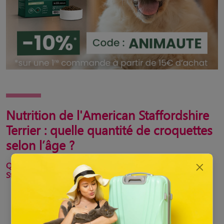
Nutrition de l'American Staffordshire
Terrier : quelle quantité de croquettes
selon l’âge ?
Quelle quantité de croquettes pour un chiot American
Staffordshire Terrier ?
De 2 à 3 mois : 150g en 3 portions
De 4 à 5 mois : 225g en 3 portions
De 6 à 8 mois : 295g en 3 portions
De 9 à 11 mois : 350g en 3 portions