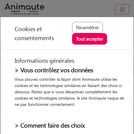
Alimentation American
Paramétrer
Cookies et
consentements
Staffordshire Terrier
Tout accepter
Informations générales
> Vous contrôlez vos données
Garde
Garde
Promenades
Promenades
Vous pouvez contrôler la façon dont Animaute utilise les
chez le Pet Sitter
chez le Pet Sitter
Visites
Visites
cookies et les technologies similaires en faisant des choix ci-
dessous. Notez que si vous désactivez complètement les
cookies et technologies similaires, le site Animaute risque de
Ville
ne pas fonctionner correctement.
> Comment faire des choix