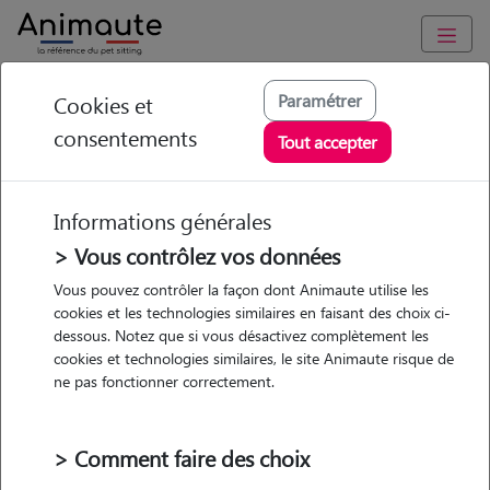
Animaute
/
Auvergne-Rhône-Alpes
/
Isère
/
Villard-Bonnot
Paramétrer
Cookies et
consentements
Adèle - Petsitter à
Tout accepter
LES ADRETS
Informations générales
> Vous contrôlez vos données
• 20 ans
Vous pouvez contrôler la façon dont Animaute utilise les
cookies et les technologies similaires en faisant des choix ci-
Garde
Promenades
dessous. Notez que si vous désactivez complètement les
chez le Pet Sitter
cookies et technologies similaires, le site Animaute risque de
ne pas fonctionner correctement.
> Comment faire des choix
Pas d'animaux
Maison