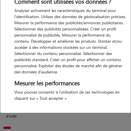
Comment sont utilisées vos données ?
Analyser activement les caractéristiques du terminal pour
l'identification. Utiliser des données de géolocalisation précises.
Mesurer la performance des publicités/annonces publicitaires.
Motivation
Sélectionner des publicités personnalisées. Créer un profil
personnalisé de publicités. Mesurer la performance du
j'adore les animaux (surtout les rongeurs et grand chien) et je
contenu. Développer et améliorer les produits. Stocker et/ou
souhaite rendre service a quiconque aurais besoin d'aide avec sa
accéder à des informations stockées sur un terminal.
boule de poils. je souhaite aussi récolté de l'argent pour soulager mes
Sélectionner du contenu personnalisé. Sélectionner des
parents sur mes depenses scolaire
publicités standard. Créer un profil pour afficher un contenu
personnalisé. Exploiter des études de marché afin de générer
des données d'audience.
Expérience
Mesurer les performances
Vous pouvez consentir à l'utilisation de ces technologies en
j'ai deja eu de nombreux animaux (cochons d'inde, chats, chiens) je
cliquant sur « Tout accepter »
n'en ai pas en se moment et je garde régulièrement ceux de mon
entourage (lapin, cochon d'inde, chien) je suis spécialiste en cochon
d'inde