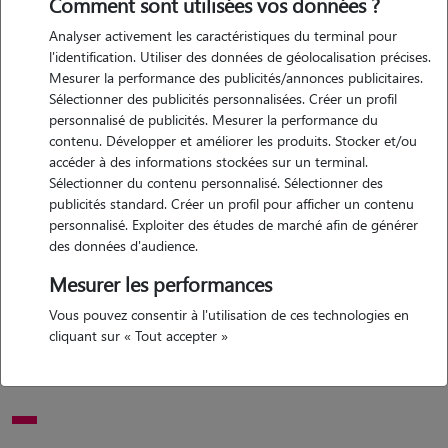
Comment sont utilisées vos données ?
Analyser activement les caractéristiques du terminal pour
l'identification. Utiliser des données de géolocalisation précises.
Mesurer la performance des publicités/annonces publicitaires.
Sélectionner des publicités personnalisées. Créer un profil
personnalisé de publicités. Mesurer la performance du
contenu. Développer et améliorer les produits. Stocker et/ou
Motivation
accéder à des informations stockées sur un terminal.
Sélectionner du contenu personnalisé. Sélectionner des
publicités standard. Créer un profil pour afficher un contenu
? garde d'animaux – disponible 24h/24, 7j/7 ? vous partez en
personnalisé. Exploiter des études de marché afin de générer
vacances, en week-end, ou vous avez un imprévu ? je propose la
des données d'audience.
garde de vos animaux à tout moment, 7 jours sur 7, 24 heures sur
Mesurer les performances
24. ? chiens ? chats ? oiseaux ? rongeurs (et autres petits
compagnons) soins, repas, promenades, présence rassurante et
Vous pouvez consentir à l'utilisation de ces technologies en
beaucoup d'attention ? animaux choyés comme s'ils étaient les
cliquant sur « Tout accepter »
miens. ? n'hésitez pas à me contacter en message privé pour plus
d'infos.