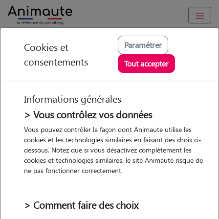
Animaute
/
Centre-Val-de-Loire
/
Loiret
/
Saran
Paramétrer
Cookies et
consentements
Adriana - Petsitter à
Tout accepter
SARAN
Informations générales
> Vous contrôlez vos données
Vous pouvez contrôler la façon dont Animaute utilise les
5
/5
(
1 avis
)
cookies et les technologies similaires en faisant des choix ci-
dessous. Notez que si vous désactivez complètement les
• 22 ans
cookies et technologies similaires, le site Animaute risque de
Garde
Promenades
ne pas fonctionner correctement.
chez le Pet Sitter
> Comment faire des choix