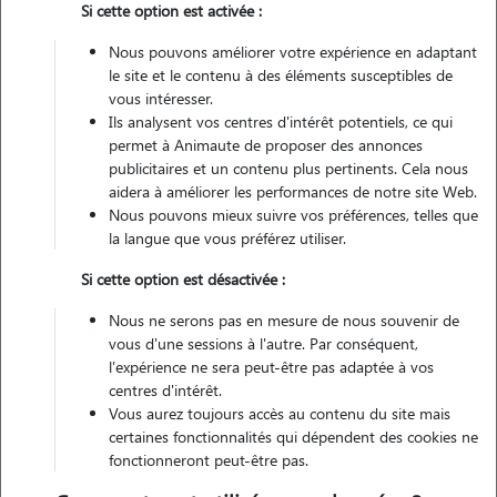
Si cette option est activée :
Non véhiculé
Nous pouvons améliorer votre expérience en adaptant
le site et le contenu à des éléments susceptibles de
vous intéresser.
Ils analysent vos centres d'intérêt potentiels, ce qui
Contacter
permet à Animaute de proposer des annonces
publicitaires et un contenu plus pertinents. Cela nous
L'envoi d'une demande est sans engagement
aidera à améliorer les performances de notre site Web.
Nous pouvons mieux suivre vos préférences, telles que
la langue que vous préférez utiliser.
Si cette option est désactivée :
Motivation
Nous ne serons pas en mesure de nous souvenir de
vous d'une sessions à l'autre. Par conséquent,
je souhaite garder des animaux car depuis petite j'ai grandis avec des
l'expérience ne sera peut-être pas adaptée à vos
chiens, des chats, des lapins. j'ai aussi fais de l'équitation pendant 10
centres d'intérêt.
ans. j'aimerais pouvoir continuer à être avec des animaux et à rendre
Vous aurez toujours accès au contenu du site mais
service.
certaines fonctionnalités qui dépendent des cookies ne
fonctionneront peut-être pas.