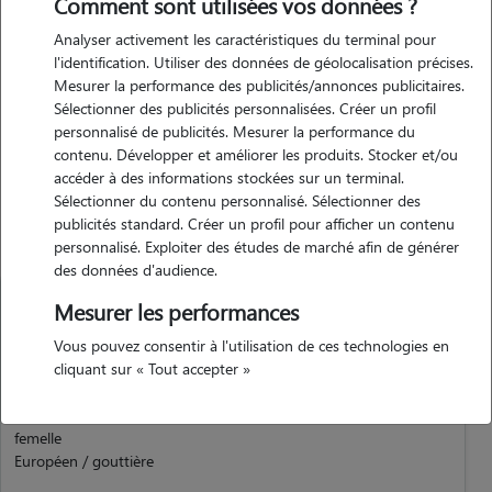
Comment sont utilisées vos données ?
Expérience
Analyser activement les caractéristiques du terminal pour
l'identification. Utiliser des données de géolocalisation précises.
nous avons eu dans ma famille 3 chiens allant du golden retriever au
Mesurer la performance des publicités/annonces publicitaires.
cavalier king charles. 2 chats lorsque j'étais petite et aujourd'hui j'ai
Sélectionner des publicités personnalisées. Créer un profil
mon propre chaton nommé lila. j'ai aussi fais de l'équitation 10 ans.
personnalisé de publicités. Mesurer la performance du
contenu. Développer et améliorer les produits. Stocker et/ou
accéder à des informations stockées sur un terminal.
Animaux
Sélectionner du contenu personnalisé. Sélectionner des
publicités standard. Créer un profil pour afficher un contenu
personnalisé. Exploiter des études de marché afin de générer
des données d'audience.
Mesurer les performances
Vous pouvez consentir à l'utilisation de ces technologies en
cliquant sur « Tout accepter »
Lila
Chat
femelle
Européen / gouttière