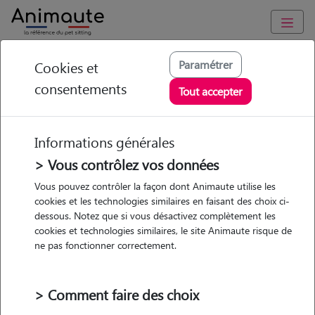
Animaute
/
Pays-de-la-Loire
/
Loire-Atlantique
/
La Baule-Escoublac
Paramétrer
Cookies et
consentements
Agathe - Petsitter à
Tout accepter
LA BAULE
ESCOUBLAC
Informations générales
> Vous contrôlez vos données
Vous pouvez contrôler la façon dont Animaute utilise les
cookies et les technologies similaires en faisant des choix ci-
• 21 ans
dessous. Notez que si vous désactivez complètement les
cookies et technologies similaires, le site Animaute risque de
ne pas fonctionner correctement.
> Comment faire des choix
1 animal
Maison