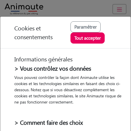
Animaute
/
Occitanie
/
Hérault
/
Montpellier
Paramétrer
Cookies et
consentements
Ahumada - Petsitter
Tout accepter
à MONTPELLIER
Informations générales
> Vous contrôlez vos données
• 19 ans
Vous pouvez contrôler la façon dont Animaute utilise les
cookies et les technologies similaires en faisant des choix ci-
Garde
dessous. Notez que si vous désactivez complètement les
chez le Pet Sitter
cookies et technologies similaires, le site Animaute risque de
ne pas fonctionner correctement.
> Comment faire des choix
1 animal
Appartement