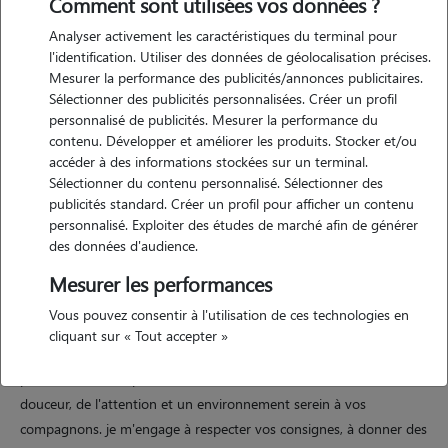
Comment sont utilisées vos données ?
Analyser activement les caractéristiques du terminal pour
l'identification. Utiliser des données de géolocalisation précises.
Mesurer la performance des publicités/annonces publicitaires.
Motivation
Sélectionner des publicités personnalisées. Créer un profil
personnalisé de publicités. Mesurer la performance du
j'adore passer du temps avec les animaux et prendre soin d'eux fait
contenu. Développer et améliorer les produits. Stocker et/ou
partie de ce qui me rend vraiment heureuse. depuis toujours, je suis
accéder à des informations stockées sur un terminal.
entouré(e) de chiens, de chats et d'autres compagnons, ce qui m'a
Sélectionner du contenu personnalisé. Sélectionner des
permis d'apprendre à connaître leurs besoins, leur comportement et
publicités standard. Créer un profil pour afficher un contenu
personnalisé. Exploiter des études de marché afin de générer
la manière de les mettre en confiance. je suis une personne patiente,
des données d'audience.
attentive et responsable. que ce soit pour des promenades, des
moments de jeu, des câlins ou simplement une présence rassurante,
Mesurer les performances
je m'adapte au rythme et au caractère de chaque animal. leur bien-
Vous pouvez consentir à l'utilisation de ces technologies en
être passe avant tout, et je veille à ce qu'ils se sentent en sécurité et à
cliquant sur « Tout accepter »
l'aise pendant l'absence de leurs propriétaires. faire du pet-sitting,
pour moi, ce n'est pas seulement rendre service : c'est offrir de la
douceur, de l'attention et un environnement serein à vos
compagnons. je m'engage à respecter vos consignes, à donner des