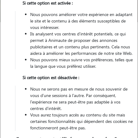
Si cette option est activée :
Trouver mon Pet Sitter
Nous pouvons améliorer votre expérience en adaptant
le site et le contenu à des éléments susceptibles de
vous intéresser.
Ils analysent vos centres d'intérêt potentiels, ce qui
Garde animaux
France
Occitanie
Hérault
Montpellier
permet à Animaute de proposer des annonces
publicitaires et un contenu plus pertinents. Cela nous
aidera à améliorer les performances de notre site Web.
Nous pouvons mieux suivre vos préférences, telles que
Nos cat sitters à Montpellier
la langue que vous préférez utiliser.
pour la garde de votre chat
Si cette option est désactivée :
Nous ne serons pas en mesure de nous souvenir de
vous d'une sessions à l'autre. Par conséquent,
l'expérience ne sera peut-être pas adaptée à vos
centres d'intérêt.
Vous aurez toujours accès au contenu du site mais
certaines fonctionnalités qui dépendent des cookies ne
fonctionneront peut-être pas.