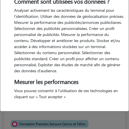
Comment sont utilisées vos données ?
Analyser activement les caractéristiques du terminal pour
l'identification. Utiliser des données de géolocalisation précises.
Mesurer la performance des publicités/annonces publicitaires.
Sélectionner des publicités personnalisées. Créer un profil
personnalisé de publicités. Mesurer la performance du
contenu. Développer et améliorer les produits. Stocker et/ou
accéder à des informations stockées sur un terminal.
Sélectionner du contenu personnalisé. Sélectionner des
Bérengère
publicités standard. Créer un profil pour afficher un contenu
MONTPELLIER 34000
personnalisé. Exploiter des études de marché afin de générer
des données d'audience.
appartement
Mesurer les performances
Vous pouvez consentir à l'utilisation de ces technologies en
5/5 (10 avis)
cliquant sur « Tout accepter »
Bérengère Pet Sitter à Montpellier
Formation Premiers Secours Canins et Félins