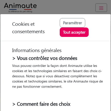
Paramétrer
Cookies et
Trouvez votre gardien idéal !
consentements
Tout accepter
Informations générales
Garde
Garde
Promenades
Promenades
chez le Pet Sitter
chez le Pet Sitter
> Vous contrôlez vos données
Visites
Visites
Vous pouvez contrôler la façon dont Animaute utilise les
cookies et les technologies similaires en faisant des choix ci-
dessous. Notez que si vous désactivez complètement les
cookies et technologies similaires, le site Animaute risque de
ne pas fonctionner correctement.
Pour quel animal ?
> Comment faire des choix