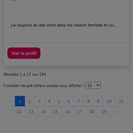
j'ai toujours eu des chats dans ma maison familiale et j'ai...
Voir le profil
Résulats 1 à 15 sur 284
Combien de pet sitters voulez vous afficher ?
«
1
2
3
4
5
6
7
8
9
10
11
12
13
14
15
16
17
18
19
»