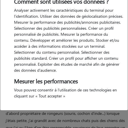
Comment sont utilisées vos données ?
Analyser activement les caractéristiques du terminal pour
l'identification. Utiliser des données de géolocalisation précises.
Mesurer la performance des publicités/annonces publicitaires.
Motivation
Sélectionner des publicités personnalisées. Créer un profil
personnalisé de publicités. Mesurer la performance du
vous voulez un résumé de ce à quoi ressemble un séjour chez nous
contenu. Développer et améliorer les produits. Stocker et/ou
pour votre compagnon à 4 pattes ? facile ! des papouilles, de
accéder à des informations stockées sur un terminal.
l'espace, du fun et une nouvelle copine pendant le séjour ! paillette,
Sélectionner du contenu personnalisé. Sélectionner des
labradorette de 2 ans ultra sociable adore se faire des nouveaux
publicités standard. Créer un profil pour afficher un contenu
personnalisé. Exploiter des études de marché afin de générer
copains. elle sera donc très heureuse de partager le jardin avec notre
des données d'audience.
nouveau pensionnaire pour des parties de jeux endiablées ! photos et
nouvelles envoyées chaque jour aux maîtres les plus soucieux !
Mesurer les performances
Vous pouvez consentir à l'utilisation de ces technologies en
cliquant sur « Tout accepter »
Expérience
d'abord propriétaire de rongeurs (souris, cochon d'inde...) lorsque
j'étais petite, j'ai grandit avec de nombreux chats puis des chiens dès
que j'ai eu l'âge d'en être responsable. soucieuse de leur apporter un