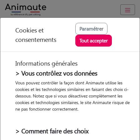
Animaute
/
Hauts-de-France
/
Somme
/
Roye
Paramétrer
Cookies et
consentements
Alexandra - Petsitter
Tout accepter
à ROYE
Informations générales
> Vous contrôlez vos données
• 32 ans
Vous pouvez contrôler la façon dont Animaute utilise les
cookies et les technologies similaires en faisant des choix ci-
Garde
Promenades
dessous. Notez que si vous désactivez complètement les
chez le Pet Sitter
cookies et technologies similaires, le site Animaute risque de
ne pas fonctionner correctement.
> Comment faire des choix
1 animal
Maison