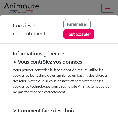
Animaute
/
Ile-de-France
/
Val-d'Oise
/
Le Plessis-Bouchard
Paramétrer
Cookies et
consentements
Amandine - Petsitter
Tout accepter
à Franconville
Informations générales
> Vous contrôlez vos données
Vous pouvez contrôler la façon dont Animaute utilise les
5
/5
(
9 avis
)
cookies et les technologies similaires en faisant des choix ci-
dessous. Notez que si vous désactivez complètement les
• 37 ans
cookies et technologies similaires, le site Animaute risque de
ne pas fonctionner correctement.
> Comment faire des choix