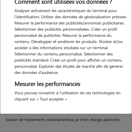
Comment sont utilisées vos données ?
Analyser activement les caractéristiques du terminal pour
l'identification. Utiliser des données de géolocalisation précises.
Mesurer la performance des publicités/annonces publicitaires.
Sélectionner des publicités personnalisées. Créer un profil
Motivation
personnalisé de publicités. Mesurer la performance du
contenu. Développer et améliorer les produits. Stocker et/ou
accéder à des informations stockées sur un terminal.
je garde des animaux depuis mon adolescence, et je continue encore
Sélectionner du contenu personnalisé. Sélectionner des
aujourd'hui! c'est toujours avec autant de plaisir ! je prend à chaque
publicités standard. Créer un profil pour afficher un contenu
fois bonne notes de toutes les indications des maîtres afin que les
personnalisé. Exploiter des études de marché afin de générer
loulous ne manquent de rien et ne soient pas trop perturbés! et cela
des données d'audience.
ce passe toujours très bien!!
Mesurer les performances
Vous pouvez consentir à l'utilisation de ces technologies en
cliquant sur « Tout accepter »
Expérience
j'ai toujours vécu avec des animaux a la maison, chien et chats! si
besoin de traitements médicamenteux je m'en charge aisément.