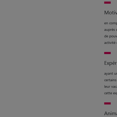
Motiv
en comp
auprès 
de pouvo
activité
Expér
ayant un
certain
leur vac
cette e
Anim