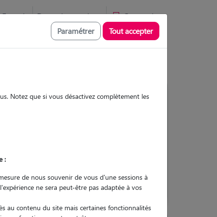
Favoris
Devenir pet sitter
Connexion
Paramétrer
Tout accepter
sous. Notez que si vous désactivez complètement les
Contacter
e :
L'envoi d'une demande est sans
engagement
mesure de nous souvenir de vous d'une sessions à
 l'expérience ne sera peut-être pas adaptée à vos
s au contenu du site mais certaines fonctionnalités