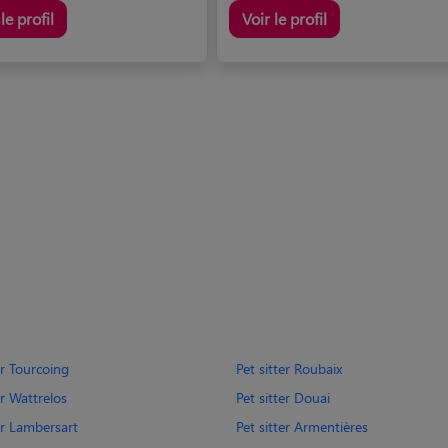
le profil
Voir le profil
er Tourcoing
Pet sitter Roubaix
er Wattrelos
Pet sitter Douai
er Lambersart
Pet sitter Armentières