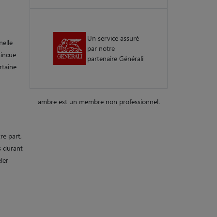
Un service assuré
nelle
par notre
aincue
partenaire Générali
rtaine
ambre est un membre non professionnel.
re part,
s durant
ler