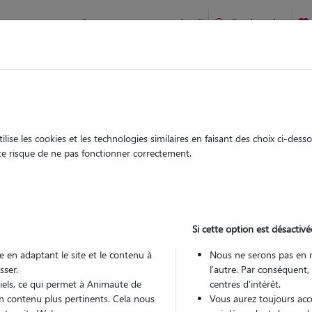
Comment ça marche ?
Recherche
te
/
Hauts-de-France
/
Nord
/
Baisieux
ise les cookies et les technologies similaires en faisant des choix ci-des
bre
ute risque de ne pas fonctionner correctement.
 sitter à BAISIEUX 59780
 ans
Si cette option est désactivé
 en adaptant le site et le contenu à
Nous ne serons pas en 
sser.
l'autre. Par conséquent,
tiels, ce qui permet à Animaute de
centres d'intérêt.
n contenu plus pertinents. Cela nous
Vous aurez toujours accè