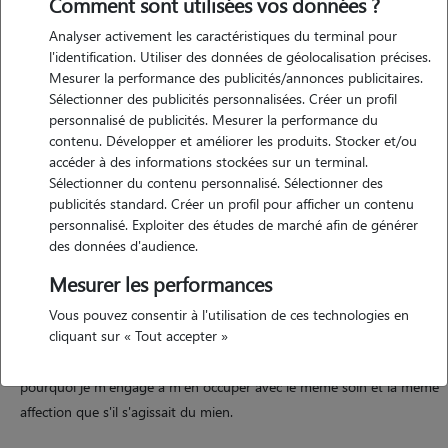
Comment sont utilisées vos données ?
Analyser activement les caractéristiques du terminal pour
Motivation
l'identification. Utiliser des données de géolocalisation précises.
Mesurer la performance des publicités/annonces publicitaires.
? visites à domicile pendant vos absences, je me rends chez vous
Sélectionner des publicités personnalisées. Créer un profil
pour m'occuper de votre animal dans son environnement habituel.
personnalisé de publicités. Mesurer la performance du
cela inclut : • nourrissage et renouvellement de l'eau • sortie
contenu. Développer et améliorer les produits. Stocker et/ou
hygiénique (si nécessaire) • nettoyage de la litière ou des petits
accéder à des informations stockées sur un terminal.
Sélectionner du contenu personnalisé. Sélectionner des
accidents • moments de jeu, câlins et attention • envoi de nouvelles
publicités standard. Créer un profil pour afficher un contenu
et de photos pour vous rassurer ? adaptabilité & écoute je m'adapte
personnalisé. Exploiter des études de marché afin de générer
aux besoins spécifiques de chaque animal, et je suis à l'écoute de vos
des données d'audience.
consignes pour respecter au mieux ses habitudes et son confort. je
Mesurer les performances
suis aussi disponible pour échanger avant la première garde, afin de
faire connaissance avec vous et votre compagnon. ? pourquoi me
Vous pouvez consentir à l'utilisation de ces technologies en
cliquant sur « Tout accepter »
faire confiance ? parce que je suis passionnée, attentive et fiable. je
sais combien il est difficile de confier son animal à quelqu'un, c'est
pourquoi je m'engage à m'en occuper avec le même soin et la même
affection que s'il s'agissait du mien.