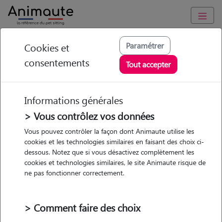
Animaute
/
Ile-de-France
/
Val-de-Marne
/
Valenton
Paramétrer
Cookies et
consentements
Ambre - Petsitter à
Tout accepter
VALENTON
Informations générales
> Vous contrôlez vos données
• 19 ans
Vous pouvez contrôler la façon dont Animaute utilise les
cookies et les technologies similaires en faisant des choix ci-
dessous. Notez que si vous désactivez complètement les
cookies et technologies similaires, le site Animaute risque de
ne pas fonctionner correctement.
Pas d'animaux
Maison
> Comment faire des choix