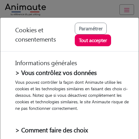
Animaute
/
Ile-de-France
/
Val-de-Marne
/
Valenton
Paramétrer
Cookies et
consentements
Audrey - Petsitter à
Tout accepter
VALENTON
Informations générales
> Vous contrôlez vos données
• 41 ans
Vous pouvez contrôler la façon dont Animaute utilise les
cookies et les technologies similaires en faisant des choix ci-
dessous. Notez que si vous désactivez complètement les
cookies et technologies similaires, le site Animaute risque de
ne pas fonctionner correctement.
3 animaux
Appartement
> Comment faire des choix