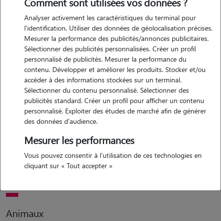
Comment sont utilisées vos données ?
Analyser activement les caractéristiques du terminal pour
Motivation
l'identification. Utiliser des données de géolocalisation précises.
Mesurer la performance des publicités/annonces publicitaires.
depuis que je suis enfant j'ai toujours eu la passion des animaux je
Sélectionner des publicités personnalisées. Créer un profil
fais preuves de patience au quotidien et j'ai moi même des animaux à
personnalisé de publicités. Mesurer la performance du
la maison. je me présente audrey femme de 39 ans et aussi maman
contenu. Développer et améliorer les produits. Stocker et/ou
d'une ado de 13 ans
accéder à des informations stockées sur un terminal.
Sélectionner du contenu personnalisé. Sélectionner des
publicités standard. Créer un profil pour afficher un contenu
personnalisé. Exploiter des études de marché afin de générer
Expérience
des données d'audience.
j'ai toujours eu des animaux dans ma vie (chiens,chats, cochons
Mesurer les performances
d'inde, pigeon....) j'ai déjà dépanné des voisins pendant leur vacances
Vous pouvez consentir à l'utilisation de ces technologies en
pour aller sortir ou nourrir leurs animaux. j'ai aussi qqs heures de
cliquant sur « Tout accepter »
travail au sein d'une ferme il y a plusieurs années.
Animaux