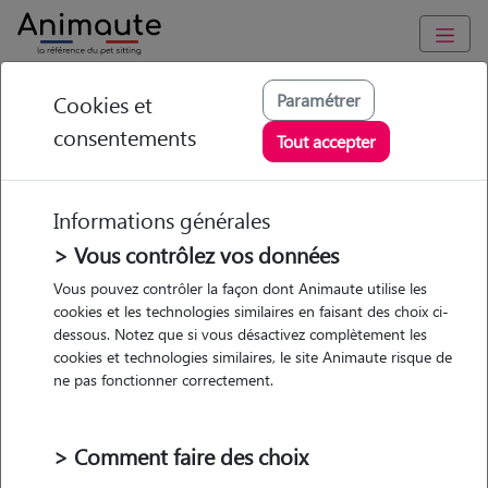
Animaute
/
Centre-Val-de-Loire
/
Indre-et-Loire
/
Amboise
Paramétrer
Cookies et
consentements
Angelique - Petsitter
Tout accepter
à Lussault-sur-Loire
Informations générales
> Vous contrôlez vos données
Vous pouvez contrôler la façon dont Animaute utilise les
5
/5
(
3 avis
)
cookies et les technologies similaires en faisant des choix ci-
dessous. Notez que si vous désactivez complètement les
• 37 ans
cookies et technologies similaires, le site Animaute risque de
Garde
ne pas fonctionner correctement.
chez le Pet Sitter
> Comment faire des choix