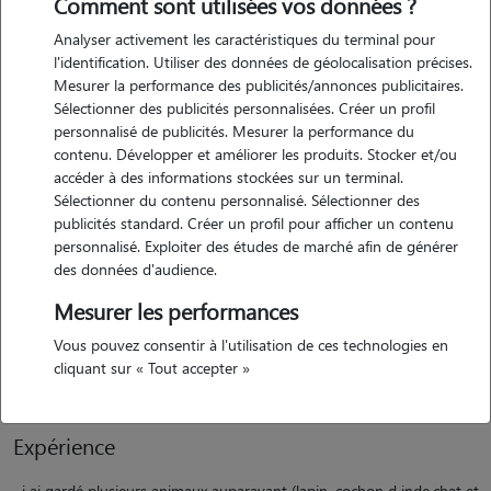
Comment sont utilisées vos données ?
Analyser activement les caractéristiques du terminal pour
l'identification. Utiliser des données de géolocalisation précises.
Mesurer la performance des publicités/annonces publicitaires.
Sélectionner des publicités personnalisées. Créer un profil
personnalisé de publicités. Mesurer la performance du
contenu. Développer et améliorer les produits. Stocker et/ou
Motivation
accéder à des informations stockées sur un terminal.
Sélectionner du contenu personnalisé. Sélectionner des
publicités standard. Créer un profil pour afficher un contenu
j adore les animaux, j ai d ailleurs à la maison , une chienne,2 chats,
personnalisé. Exploiter des études de marché afin de générer
des cobayes, moutons, poules. .quelque soit l'espèce à garder il sera
des données d'audience.
chouchouté ,-) je travaille essentiellement de mon domicile donc très
Mesurer les performances
présente. il faut par contre que les chiens soient ok chats et j éviterai
ceux avec un instinct de prédation énorme car mes animaux sont
Vous pouvez consentir à l'utilisation de ces technologies en
mes coéquipiers pour mes séances de médiation animale. au plaisir
cliquant sur « Tout accepter »
Expérience
j ai gardé plusieurs animaux auparavant (lapin, cochon d inde,chat et