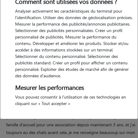
Comment sont utilisées vos données ?
Analyser activement les caractéristiques du terminal pour
Motivation
l'identification. Utiliser des données de géolocalisation précises.
Mesurer la performance des publicités/annonces publicitaires.
amoureuse des animaux depuis toujours, j'ai toujours été proche des
Sélectionner des publicités personnalisées. Créer un profil
animaux, et particulièrement des chats. très rigoureuse et attentive
personnalisé de publicités. Mesurer la performance du
aux bien-être des animaux, je ferais de mon mieux pour que vos
contenu. Développer et améliorer les produits. Stocker et/ou
animaux se sentent bien avec moi et ne soit pas stressé par votre
accéder à des informations stockées sur un terminal.
Sélectionner du contenu personnalisé. Sélectionner des
absence. a la base informaticienne, j'aimerai suite a un burnout
publicités standard. Créer un profil pour afficher un contenu
essayer de professionnaliser la garde d'animaux pour en faire un
personnalisé. Exploiter des études de marché afin de générer
complément de revenu, et peut-être me reconvertir entièrement
des données d'audience.
dedans si je sens que cela me convient.
Mesurer les performances
Vous pouvez consentir à l'utilisation de ces technologies en
Expérience
cliquant sur « Tout accepter »
pour les chats, j'estime avoir une expérience plutôt forte : je suis
famille d'accueil pour une association depuis maintenant 3 ans, et j'ai
toujours eu des chats avant cela. je me renseigne beaucoup sur mon