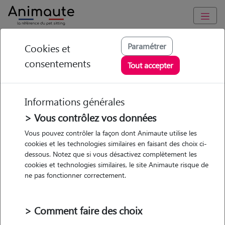
Animaute
/
Occitanie
/
Hérault
/
Montpellier
Paramétrer
Cookies et
consentements
Armelle - Petsitter à
Tout accepter
MONTPELLIER
Informations générales
> Vous contrôlez vos données
• 30 ans
Vous pouvez contrôler la façon dont Animaute utilise les
cookies et les technologies similaires en faisant des choix ci-
dessous. Notez que si vous désactivez complètement les
cookies et technologies similaires, le site Animaute risque de
ne pas fonctionner correctement.
Pas d'animaux
Appartement
> Comment faire des choix