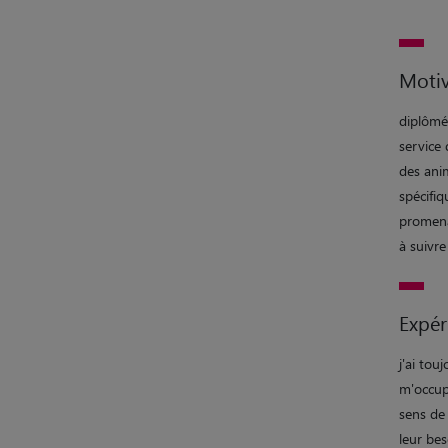
Motiv
diplômé
service 
des ani
spécifiq
promena
à suivre
Expér
j'ai tou
m'occup
sens de
leur bes