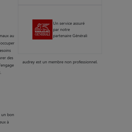
Un service assuré
par notre
imaux au
partenaire Générali
m'occuper
esoins
urer des
audrey est un membre non professionnel.
m'engage
.
é un bon
eux à