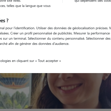
otre site Web.
qui dépendent des cooki
es, telles que la langue que vous
Véhiculé
animal
Appartement
es ?
nal pour l'identification. Utiliser des données de géolocalisation précises
nalisées. Créer un profil personnalisé de publicités. Mesurer la performanc
 sur un terminal. Sélectionner du contenu personnalisé. Sélectionner des p
arché afin de générer des données d'audience.
nologies en cliquant sur « Tout accepter »