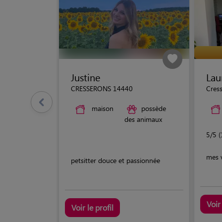
Justine
Lau
CRESSERONS 14440
Cres
maison
possède
des animaux
5/5 (
mes v
petsitter douce et passionnée
Voir 
Voir le profil