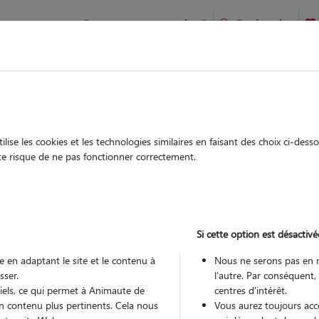
Comment ça marche ?
Recherche
te
/
Hauts-de-France
/
Calvados
/
Douvres-la-Délivrande
ise les cookies et les technologies similaires en faisant des choix ci-des
drey
ute risque de ne pas fonctionner correctement.
 sitter à DOUVRES LA DELIVRANDE
40
Si cette option est désactivé
 ans
 en adaptant le site et le contenu à
Nous ne serons pas en 
sser.
l'autre. Par conséquent,
tiels, ce qui permet à Animaute de
centres d'intérêt.
n contenu plus pertinents. Cela nous
Vous aurez toujours accè