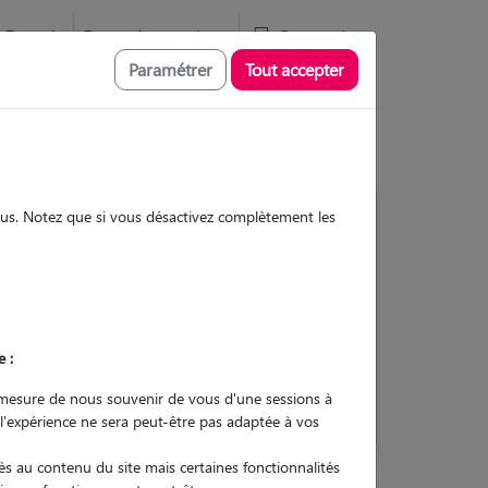
Favoris
Devenir pet sitter
Connexion
Paramétrer
Tout accepter
sous. Notez que si vous désactivez complètement les
Contacter
e :
L'envoi d'une demande est sans
engagement
mesure de nous souvenir de vous d'une sessions à
 l'expérience ne sera peut-être pas adaptée à vos
s au contenu du site mais certaines fonctionnalités