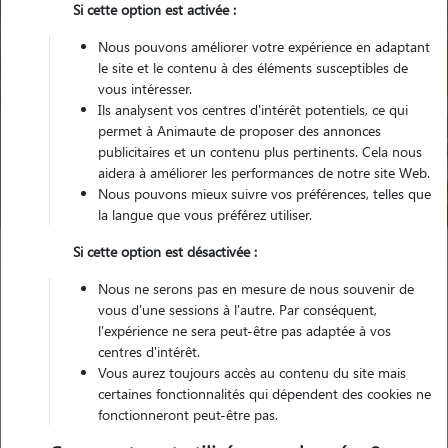
Si cette option est activée :
Nous pouvons améliorer votre expérience en adaptant
le site et le contenu à des éléments susceptibles de
vous intéresser.
Ils analysent vos centres d'intérêt potentiels, ce qui
Pour quel animal ?
permet à Animaute de proposer des annonces
publicitaires et un contenu plus pertinents. Cela nous
aidera à améliorer les performances de notre site Web.
Trouver mon Pet Sitter
Nous pouvons mieux suivre vos préférences, telles que
la langue que vous préférez utiliser.
Si cette option est désactivée :
Garde animaux
France
Hauts-de-France
Calvados
Nous ne serons pas en mesure de nous souvenir de
Douvres-la-Délivrande
vous d'une sessions à l'autre. Par conséquent,
l'expérience ne sera peut-être pas adaptée à vos
centres d'intérêt.
Vous aurez toujours accès au contenu du site mais
Nos promeneurs et familles d'accueil
certaines fonctionnalités qui dépendent des cookies ne
fonctionneront peut-être pas.
à Douvres-la-Délivrande (14440)