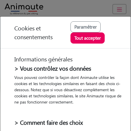
GARDE ANIMAUX à Douvres-la-Délivrande : Garde chien et
Paramétrer
Cookies et
chat en famille ou à domicile, visites et promenades
consentements
Tout accepter
Trouvez une garde animaux à
Douvres-la-Délivrande
Informations générales
Parmi nos 10 pet-sitters à
> Vous contrôlez vos données
Douvres-la-Délivrande
Vous pouvez contrôler la façon dont Animaute utilise les
cookies et les technologies similaires en faisant des choix ci-
dessous. Notez que si vous désactivez complètement les
cookies et technologies similaires, le site Animaute risque de
ne pas fonctionner correctement.
Garde
Garde
Promenades
Promenades
chez le Pet Sitter
chez le Pet Sitter
Visites
Visites
> Comment faire des choix