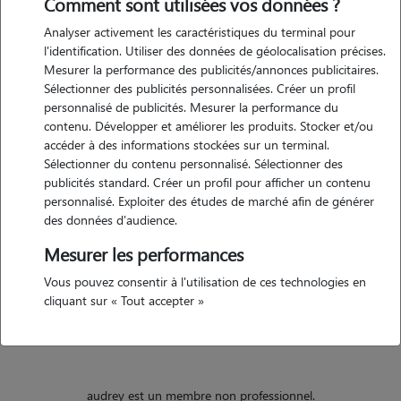
Comment sont utilisées vos données ?
Analyser activement les caractéristiques du terminal pour
Motivation
l'identification. Utiliser des données de géolocalisation précises.
Mesurer la performance des publicités/annonces publicitaires.
bonjour, je suis disponible pour garder votre chat/chien
Sélectionner des publicités personnalisées. Créer un profil
ponctuellement. j'adore leur compagnie, les promener, les nourrir,
personnalisé de publicités. Mesurer la performance du
jouer avec eux et leur donner de l'affection. de nature calme, je sais
contenu. Développer et améliorer les produits. Stocker et/ou
aussi être autoritaire si besoin.
accéder à des informations stockées sur un terminal.
Sélectionner du contenu personnalisé. Sélectionner des
publicités standard. Créer un profil pour afficher un contenu
personnalisé. Exploiter des études de marché afin de générer
Expérience
des données d'audience.
j'ai vécu avec des chats pendant plusieurs années. meety, gaïa...
Mesurer les performances
j'habite actuellement en appartement donc je n'en ai plus mais c'est
Vous pouvez consentir à l'utilisation de ces technologies en
en projet car leur compagnie me manque. j'aime leur indépendance
cliquant sur « Tout accepter »
et besoin de tendresse.
audrey est un membre non professionnel.