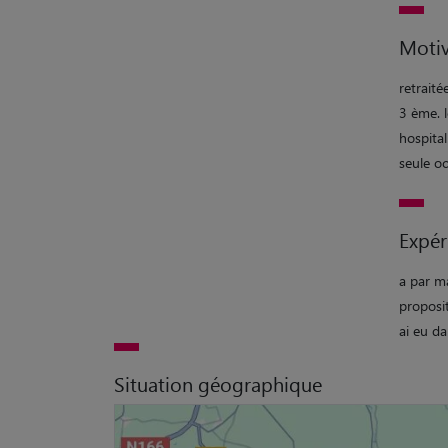
Motiv
retraité
3 ème. 
hospita
seule o
Expér
a par ma
proposit
ai eu da
Situation géographique