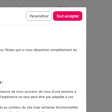
Favoris
Devenir pet sitter
Connexion
Paramétrer
Tout accepter
sous. Notez que si vous désactivez complètement les
Contacter
e :
L'envoi d'une demande est sans
engagement
mesure de nous souvenir de vous d'une sessions à
 l'expérience ne sera peut-être pas adaptée à vos
s au contenu du site mais certaines fonctionnalités