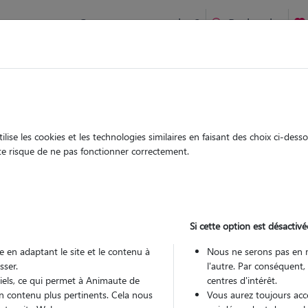
Comment ça marche ?
Recherche
te
/
Bretagne
/
Ille-et-Vilaine
/
Redon
ise les cookies et les technologies similaires en faisant des choix ci-des
audie
ute risque de ne pas fonctionner correctement.
 sitter à REDON 35600
 ans
Si cette option est désactivé
 en adaptant le site et le contenu à
Nous ne serons pas en 
sser.
l'autre. Par conséquent,
tiels, ce qui permet à Animaute de
centres d'intérêt.
n contenu plus pertinents. Cela nous
Vous aurez toujours accè