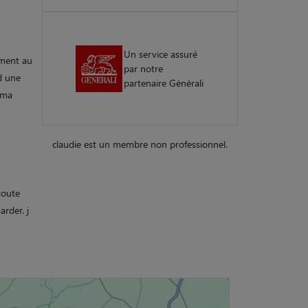
Un service assuré
ement au
par notre
d une
partenaire Générali
 ma
claudie est un membre non professionnel.
toute
arder. j