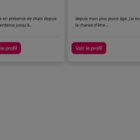
is en présence de chats depuis
depuis mon plus jeune âge, j'ai eu
nfance jusqu'à...
la chance d'être...
le profil
Voir le profil