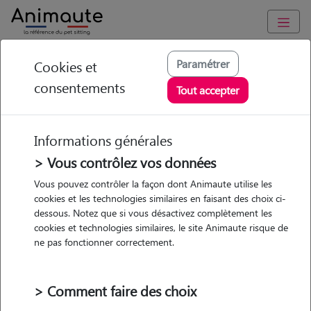
Animaute
/
Normandie
/
Manche
/
Carentan les Marais
Paramétrer
Cookies et
consentements
Camille - Petsitter à
Tout accepter
APPEVILLE
Informations générales
> Vous contrôlez vos données
• 23 ans
Vous pouvez contrôler la façon dont Animaute utilise les
cookies et les technologies similaires en faisant des choix ci-
dessous. Notez que si vous désactivez complètement les
cookies et technologies similaires, le site Animaute risque de
ne pas fonctionner correctement.
Pas d'animaux
Maison
> Comment faire des choix