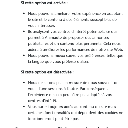
Si cette option est activée :
Véhiculé
Nous pouvons améliorer votre expérience en adaptant
le site et le contenu à des éléments susceptibles de
Contacter
vous intéresser.
Ils analysent vos centres d'intérêt potentiels, ce qui
L'envoi d'une demande est sans engagement
permet à Animaute de proposer des annonces
publicitaires et un contenu plus pertinents. Cela nous
aidera à améliorer les performances de notre site Web.
Nous pouvons mieux suivre vos préférences, telles que
la langue que vous préférez utiliser.
Motivation
Si cette option est désactivée :
dispo: tout l'été, secteur: rayon de 15 km autour de carentan (50500)
Nous ne serons pas en mesure de nous souvenir de
bonjour ! je m'appelle camille, j'ai 23 ans et je suis étudiante. depuis
vous d'une sessions à l'autre. Par conséquent,
toujours, j'adore les animaux et m'occuper d'eux est pour moi un vrai
l'expérience ne sera peut-être pas adaptée à vos
centres d'intérêt.
plaisir et pas simplement un petit job ? si je propose mes services de
Vous aurez toujours accès au contenu du site mais
garde, c'est avant tout parce que j'aime passer du temps avec les
certaines fonctionnalités qui dépendent des cookies ne
animaux, jouer avec eux, les promener et veiller à leur bien-être. je
fonctionneront peut-être pas.
sais à quel point ils sont des membres de la famille à part entière, et