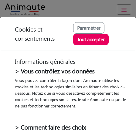
Animaute
/
Hauts-de-France
/
Pas-de-Calais
/
Marquise
Paramétrer
Cookies et
consentements
Caroline - Petsitter à
Tout accepter
Marquise
Informations générales
> Vous contrôlez vos données
Vous pouvez contrôler la façon dont Animaute utilise les
5
/5
(
5 avis
)
cookies et les technologies similaires en faisant des choix ci-
dessous. Notez que si vous désactivez complètement les
• 46 ans
cookies et technologies similaires, le site Animaute risque de
Garde
ne pas fonctionner correctement.
chez le Pet Sitter
> Comment faire des choix