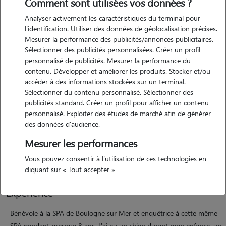
Comment sont utilisées vos données ?
Analyser activement les caractéristiques du terminal pour
l'identification. Utiliser des données de géolocalisation précises.
Mesurer la performance des publicités/annonces publicitaires.
Sélectionner des publicités personnalisées. Créer un profil
personnalisé de publicités. Mesurer la performance du
contenu. Développer et améliorer les produits. Stocker et/ou
Motivation
accéder à des informations stockées sur un terminal.
Sélectionner du contenu personnalisé. Sélectionner des
publicités standard. Créer un profil pour afficher un contenu
Nous aimons le contact avec les animaux et la joie qu'ils amènent
personnalisé. Exploiter des études de marché afin de générer
dans un foyer. L'envie de rendre service et de permettre aux maîtres
des données d'audience.
de s'absenter en toute tranquillité, quelle que soit la raison. Offrir de
Mesurer les performances
bons moments à l'animal confié pour lui faire passer le meilleur séjour
possible.
Vous pouvez consentir à l'utilisation de ces technologies en
cliquant sur « Tout accepter »
Expérience
Bénévole à la SPA de Boulogne sur Mer et enquêtrice à cette même
SPA pendant presque 8 ans. J'ai eu un chien durant mon enfance, un