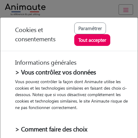
Animaute
/
Occitanie
/
Hérault
/
Montpellier
Paramétrer
Cookies et
consentements
Charlotte - Petsitter à
Tout accepter
MONTPELLIER
Informations générales
> Vous contrôlez vos données
• 35 ans
Vous pouvez contrôler la façon dont Animaute utilise les
cookies et les technologies similaires en faisant des choix ci-
Garde
dessous. Notez que si vous désactivez complètement les
chez le Pet Sitter
cookies et technologies similaires, le site Animaute risque de
ne pas fonctionner correctement.
> Comment faire des choix
1 animal
Appartement