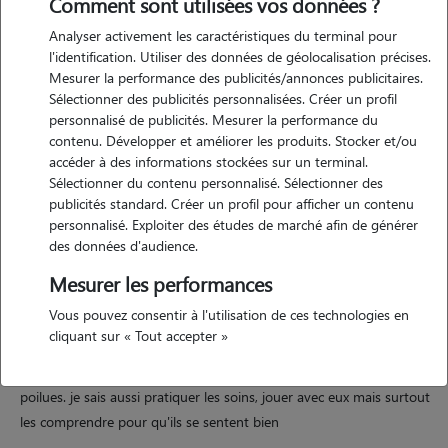
Comment sont utilisées vos données ?
Analyser activement les caractéristiques du terminal pour
l'identification. Utiliser des données de géolocalisation précises.
Mesurer la performance des publicités/annonces publicitaires.
Motivation
Sélectionner des publicités personnalisées. Créer un profil
personnalisé de publicités. Mesurer la performance du
j'ai un chat à la maison que j'adore. je propose de venir chez vous
contenu. Développer et améliorer les produits. Stocker et/ou
pour passer voir votre animal chien/chats/ ou autre. je suis très
accéder à des informations stockées sur un terminal.
sensible à la cause animale. je suis disponible très souvent a
Sélectionner du contenu personnalisé. Sélectionner des
différentes types d'horaire et tous les jours de la semaine et week-
publicités standard. Créer un profil pour afficher un contenu
personnalisé. Exploiter des études de marché afin de générer
end.
des données d'audience.
Mesurer les performances
Expérience
Vous pouvez consentir à l'utilisation de ces technologies en
cliquant sur « Tout accepter »
j'ai toujours eu des animaux chiens ou chat. je suis aussi maman donc
j'ai les réflexes et délicatesse pour s'occuper des nos petites bêtes
poilues. je sais aussi pratiquer les soins, jouer avec eux mais surtout
les comprendre pour qu'ils se sentent bien