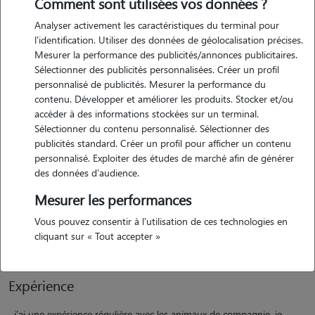
Comment sont utilisées vos données ?
Analyser activement les caractéristiques du terminal pour
l'identification. Utiliser des données de géolocalisation précises.
Mesurer la performance des publicités/annonces publicitaires.
Motivation
Sélectionner des publicités personnalisées. Créer un profil
personnalisé de publicités. Mesurer la performance du
je ne prends que les cochons d'inde ou lapin je souhaite garder des
contenu. Développer et améliorer les produits. Stocker et/ou
animaux car j'aime beaucoup leur compagnie et j'apprécie de pouvoir
accéder à des informations stockées sur un terminal.
m'occuper d'eux avec attention et douceur. Être pet sitter me
Sélectionner du contenu personnalisé. Sélectionner des
permettrait de rendre service aux propriétaires tout en assurant le
publicités standard. Créer un profil pour afficher un contenu
personnalisé. Exploiter des études de marché afin de générer
bien-être, la sécurité et le confort des animaux. j'ai l'habitude d'être
des données d'audience.
responsable et attentive, et je prends toujours le temps de
comprendre les besoins de chaque animal afin de leur offrir un
Mesurer les performances
environnement rassurant et agréable. je souhaiterai un jour réaliser
Vous pouvez consentir à l'utilisation de ces technologies en
mon rêve d'ouvrir une ferme pédagogique
cliquant sur « Tout accepter »
Expérience
j'ai une expérience régulière avec les animaux de compagnie. je