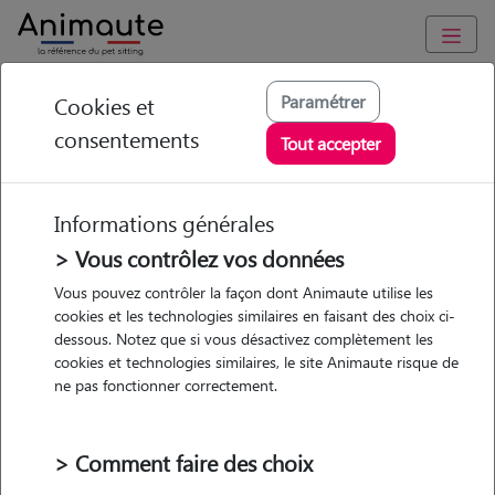
Animaute
/
Occitanie
/
Hérault
/
Montpellier
Paramétrer
Cookies et
consentements
Chloé - Petsitter à
Tout accepter
MONTPELLIER
Informations générales
> Vous contrôlez vos données
• 19 ans
Vous pouvez contrôler la façon dont Animaute utilise les
cookies et les technologies similaires en faisant des choix ci-
Garde
Promenades
dessous. Notez que si vous désactivez complètement les
chez le Pet Sitter
cookies et technologies similaires, le site Animaute risque de
ne pas fonctionner correctement.
> Comment faire des choix
2 animaux
Appartement