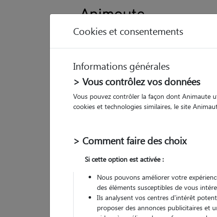
Cookies et consentements
Informations générales
Animau
> Vous contrôlez vos données
Vous pouvez contrôler la façon dont Animaute util
Ch
cookies et technologies similaires, le site Anima
Pet
> Comment faire des choix
• 36
Si cette option est activée :
G
chez
Nous pouvons améliorer votre expérience
des éléments susceptibles de vous intére
(
4 avis
)
Ils analysent vos centres d'intérêt poten
5
/5
proposer des annonces publicitaires et u