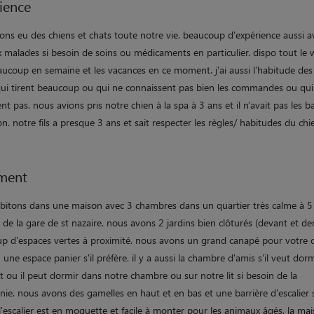
ience
ons eu des chiens et chats toute notre vie. beaucoup d'expérience aussi a
 malades si besoin de soins ou médicaments en particulier. dispo tout le 
aucoup en semaine et les vacances en ce moment. j'ai aussi l'habitude de
qui tirent beaucoup ou qui ne connaissent pas bien les commandes ou qui
nt pas. nous avions pris notre chien à la spa à 3 ans et il n'avait pas les b
n. notre fils a presque 3 ans et sait respecter les règles/ habitudes du chi
ment
bitons dans une maison avec 3 chambres dans un quartier très calme à 5
de la gare de st nazaire. nous avons 2 jardins bien clôturés (devant et der
p d'espaces vertes à proximité. nous avons un grand canapé pour votre ch
 une espace panier s'il préfère. il y a aussi la chambre d'amis s'il veut dorm
it ou il peut dormir dans notre chambre ou sur notre lit si besoin de la
ie. nous avons des gamelles en haut et en bas et une barrière d'escalier s
l'escalier est en moquette et facile à monter pour les animaux âgés. la ma