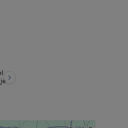
el
je