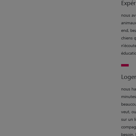
Expér
nous av
animaux
end, be
chiens 
n'écoute
éducatio
Loge
nous ha
minutes 
beaucou
veut, ou
sur un l
compagn
besoin. 