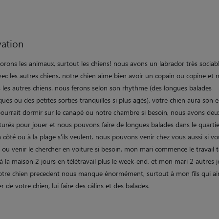
ation
orons les animaux, surtout les chiens! nous avons un labrador très sociabl
vec les autres chiens. notre chien aime bien avoir un copain ou copine et 
 les autres chiens. nous ferons selon son rhythme (des longues balades
es ou des petites sorties tranquilles si plus agés). votre chien aura son 
pourrait dormir sur le canapé ou notre chambre si besoin, nous avons deux
ôturés pour jouer et nous pouvons faire de longues balades dans le quarti
à côté ou à la plage s'ils veulent. nous pouvons venir chez vous aussi si v
 ou venir le chercher en voiture si besoin. mon mari commence le travail t
 à la maison 2 jours en télétravail plus le week-end, et mon mari 2 autres 
notre chien precedent nous manque énormément, surtout à mon fils qui ai
r de votre chien, lui faire des câlins et des balades.