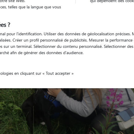
otre site Web.
qui dépendent des cooki
es, telles que la langue que vous
es ?
Véhiculé
animal
Maison
nal pour l'identification. Utiliser des données de géolocalisation précises
nalisées. Créer un profil personnalisé de publicités. Mesurer la performanc
 sur un terminal. Sélectionner du contenu personnalisé. Sélectionner des p
arché afin de générer des données d'audience.
nologies en cliquant sur « Tout accepter »