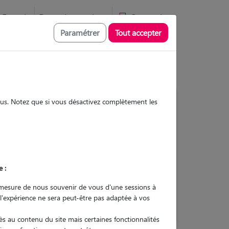
Favoris
Devenir pet sitter
Connexion
Paramétrer
Tout accepter
sous. Notez que si vous désactivez complètement les
13
Gardes réalisées
Contacter
e :
L'envoi d'une demande est sans
mesure de nous souvenir de vous d'une sessions à
engagement
 l'expérience ne sera peut-être pas adaptée à vos
s au contenu du site mais certaines fonctionnalités