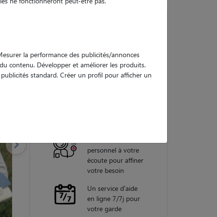
es ne fonctionneront peut-être pas.
Nos
. Mesurer la performance des publicités/annonces
garanties
e du contenu. Développer et améliorer les produits.
ublicités standard. Créer un profil pour afficher un
Une assistance
vétérinaire pour
chaque garde
Un conseiller
personnel à votre
écoute pour affiner
votre besoin
Un service d'aide
en ligne 7/7j pour
votre garde