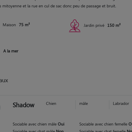
s mitoyenne et la rue en cul de sac donc peu de passage et bruit.
Maison
75 m²
Jardin privé
150 m²
A la mer
aux
Shadow
Chien
mâle
Labrador
Sociable avec chien mâle
Oui
Sociable avec chien femelle
O
Sociable avec chat mâle
Non
Sociable avec chat femelle
No