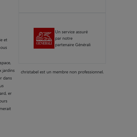
Un service assuré
par notre
e et
partenaire Générali
nous
espace,
 jardins
christabel est un membre non professionnel.
er dans
ous
ard, er
jours
merait