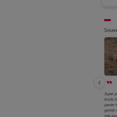
Souve
Super pe
bruits (
panier t
gentils
très jou