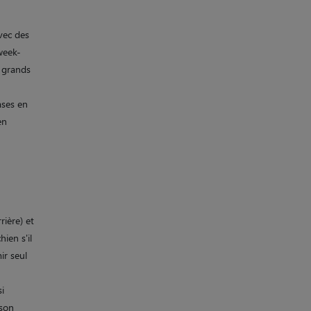
vec des
week-
s grands
ases en
en
rière) et
ien s'il
ir seul
i
ison