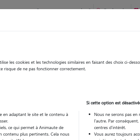
Comment ça marche ?
Recherche
te
/
Pays-de-la-Loire
/
Loire-Atlantique
/
Trignac
ise les cookies et les technologies similaires en faisant des choix ci-des
ristabel
ute risque de ne pas fonctionner correctement.
 sitter à TRIGNAC 44570
 ans
Si cette option est désactivé
arde
Promenades
 le Pet Sitter
 en adaptant le site et le contenu à
Nous ne serons pas en 
sser.
l'autre. Par conséquent,
tiels, ce qui permet à Animaute de
centres d'intérêt.
n contenu plus pertinents. Cela nous
Vous aurez toujours accè