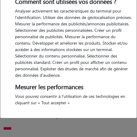
Comment sont utilisées vos données ?
Analyser activement les caractéristiques du terminal pour
Motivation
l'identification. Utiliser des données de géolocalisation précises.
Mesurer la performance des publicités/annonces publicitaires.
bonjour ! depuis 1 ans je suis partie pour mes études et mes 2 chats
Sélectionner des publicités personnalisées. Créer un profil
me manquent. je serais ravie de garder vos animaux et de m'en
personnalisé de publicités. Mesurer la performance du
occuper. les visites serait alors du donnant donnant pour nous
contenu. Développer et améliorer les produits. Stocker et/ou
apporter un peu de compagnie
accéder à des informations stockées sur un terminal.
Sélectionner du contenu personnalisé. Sélectionner des
publicités standard. Créer un profil pour afficher un contenu
personnalisé. Exploiter des études de marché afin de générer
Expérience
des données d'audience.
j'ai 2 chats, j'ai donc les compétences nécessaires pour m'en occuper,
Mesurer les performances
je sais reconnaître les signes qu'ils peuvent montrer. j'ai eu l'occasion
Vous pouvez consentir à l'utilisation de ces technologies en
de garder plusieurs fois un chien d'une amies ( berger australien)
cliquant sur « Tout accepter »
même si je peux avoir moins d'expériences, je suis très à l'écoute des
besoins de votre animal et je serais ravi d'avoir de vos conseils