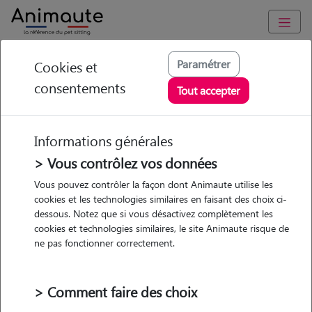
Animaute
/
Auvergne-Rhône-Alpes
/
Loire
/
Saint Étienne
Paramétrer
Cookies et
consentements
Claire - Petsitter à ST
Tout accepter
ETIENNE
Informations générales
> Vous contrôlez vos données
• 22 ans
Vous pouvez contrôler la façon dont Animaute utilise les
cookies et les technologies similaires en faisant des choix ci-
dessous. Notez que si vous désactivez complètement les
cookies et technologies similaires, le site Animaute risque de
ne pas fonctionner correctement.
2 animaux
Appartement
> Comment faire des choix