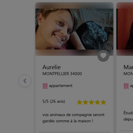
Aurelie
Man
MONTPELLIER 34000
MONT
appartement
a
5/5 (26 avis)
Étud
vos animaux de compagnie seront
depui
gardés comme à la maison !