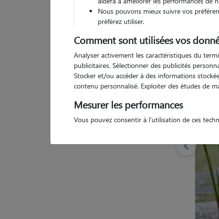
aidera à améliorer les performances de n
Nous pouvons mieux suivre vos préférenc
préférez utiliser.
Comment sont utilisées vos donné
Pas d
Analyser activement les caractéristiques du termi
publicitaires. Sélectionner des publicités person
Stocker et/ou accéder à des informations stockées
contenu personnalisé. Exploiter des études de m
Mesurer les performances
Vous pouvez consentir à l'utilisation de ces tech