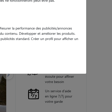
es ne fonctionneront peut-être pas.
Nos
garanties
. Mesurer la performance des publicités/annonces
e du contenu. Développer et améliorer les produits.
ublicités standard. Créer un profil pour afficher un
Une assistance
vétérinaire pour
chaque garde
Un conseiller
personnel à votre
écoute pour affiner
votre besoin
Un service d'aide
en ligne 7/7j pour
votre garde