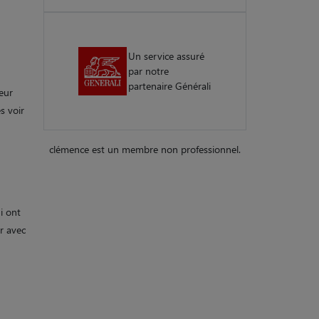
Un service assuré
par notre
partenaire Générali
eur
s voir
clémence est un membre non professionnel.
i ont
er avec