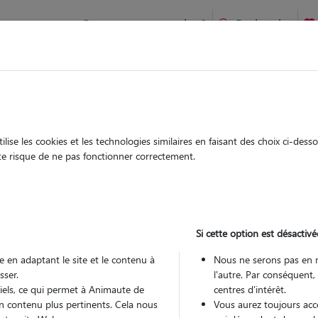
Comment ça marche ?
Recherche
te
/
Occitanie
/
Hérault
/
Montpellier
ise les cookies et les technologies similaires en faisant des choix ci-des
émence
ute risque de ne pas fonctionner correctement.
 sitter à MONTPELLIER 34000
 ans
Si cette option est désactivé
arde
Promenades
 le Pet Sitter
 en adaptant le site et le contenu à
Nous ne serons pas en 
sser.
l'autre. Par conséquent,
tiels, ce qui permet à Animaute de
centres d'intérêt.
n contenu plus pertinents. Cela nous
Vous aurez toujours accè