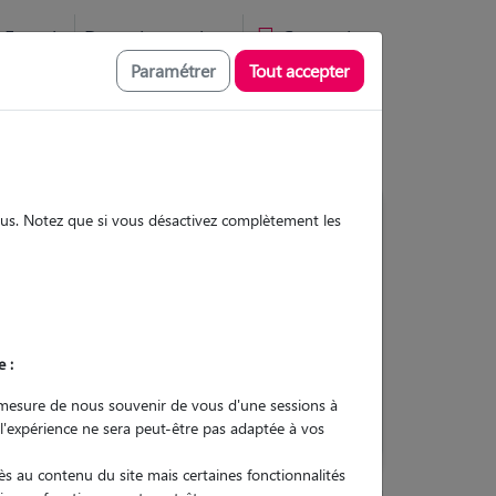
Favoris
Devenir pet sitter
Connexion
Paramétrer
Tout accepter
sous. Notez que si vous désactivez complètement les
Contacter
e :
L'envoi d'une demande est sans
engagement
mesure de nous souvenir de vous d'une sessions à
 l'expérience ne sera peut-être pas adaptée à vos
s au contenu du site mais certaines fonctionnalités