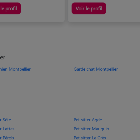
le profil
Voir le profil
er
hien Montpellier
Garde chat Montpellier
er Sète
Pet sitter Agde
er Lattes
Pet sitter Mauguio
er Pérols
Pet sitter Le Crès