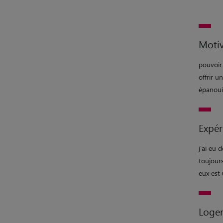
Motiv
pouvoir
offrir u
épanoui
Expér
j'ai eu 
toujours
eux est 
Loge