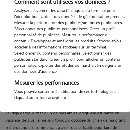
Comment sont utilisées vos données ?
Analyser activement les caractéristiques du terminal pour
l'identification. Utiliser des données de géolocalisation précises.
Motivation
Mesurer la performance des publicités/annonces publicitaires.
Sélectionner des publicités personnalisées. Créer un profil
personnalisé de publicités. Mesurer la performance du
j'ai toujours été passionné par les animaux. j'en ai toujours eu autour
contenu. Développer et améliorer les produits. Stocker et/ou
de moi, des chats, des chiens, des lapins, des cochons d'inde... je sais
accéder à des informations stockées sur un terminal.
m'adapter au caractère et aux besoins de chaque animal que vous
Sélectionner du contenu personnalisé. Sélectionner des
voudriez bien me confier. je suis très attentive et minutieuse, car je
publicités standard. Créer un profil pour afficher un contenu
sais à quel point le bien-être de nos animaux est important. je suis
personnalisé. Exploiter des études de marché afin de générer
motivée et très enthousiaste à l'idée de rencontrer vos animaux et je
des données d'audience.
serai ravie de vous proposer mes services !
Mesurer les performances
Vous pouvez consentir à l'utilisation de ces technologies en
cliquant sur « Tout accepter »
Expérience
j'ai déjà gardé le chat d'un de mes amies lorsqu'elle est partie en
vacance. de plus, je me suis toujours occupée du chien de ma grand
mère quand elle commençait à avoir des difficulté pour faire de