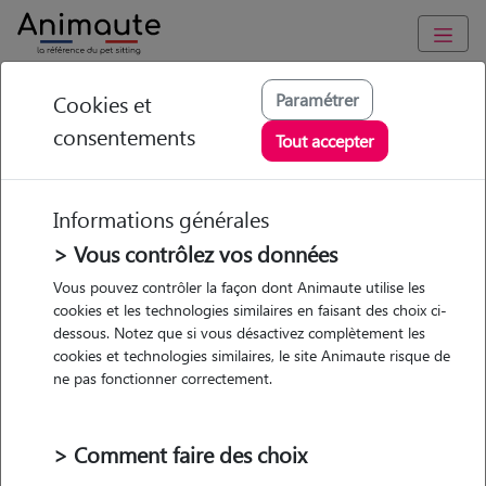
Animaute
/
Ile-de-France
/
Val-d'Oise
/
Saint-Ouen-l'Aumône
Paramétrer
Cookies et
consentements
Clothylde - Petsitter
Tout accepter
à ST OUEN L
AUMONE
Informations générales
> Vous contrôlez vos données
Vous pouvez contrôler la façon dont Animaute utilise les
cookies et les technologies similaires en faisant des choix ci-
• 21 ans
dessous. Notez que si vous désactivez complètement les
cookies et technologies similaires, le site Animaute risque de
ne pas fonctionner correctement.
> Comment faire des choix
2 animaux
Maison