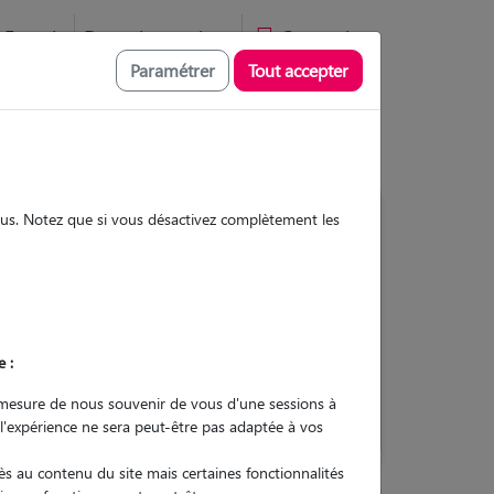
Favoris
Devenir pet sitter
Connexion
Paramétrer
Tout accepter
sous. Notez que si vous désactivez complètement les
Contacter
e :
L'envoi d'une demande est sans
engagement
mesure de nous souvenir de vous d'une sessions à
 l'expérience ne sera peut-être pas adaptée à vos
s au contenu du site mais certaines fonctionnalités