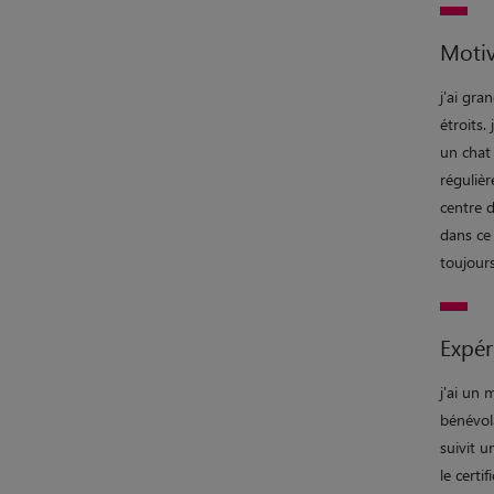
Motiv
j'ai gra
étroits.
un chat 
réguliè
centre d
dans ce
toujour
Expér
j'ai un
bénévol
suivit 
le certi