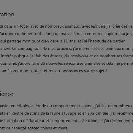
ation
ndi dans un foyer avec de nombreux animaux, avec lesquels j'ai créé des li
 j'ai donc continuer tout a long de ma vie à m'en entourer. aujourd'hui je v
qui partage mon quotidien depuis 11 ans. et j'ai l'habitude de garder
rement les compagnons de mes proches. j'ai même fait des animaux mon p
'intérêt puisque j'ai fais des études, du bénévolat et de nombreuses form
 domaine. j'adore faire de nouvelles rencontres animales et cela me perme
s améliorer mon contact et mes connaissances sur ce sujet !
ience
 master en éthologie, étude du comportement animal. j'ai fait de nombreux
ats en centre de soins de la faune sauvage et en spa canidés. j'ai récemm
une formation d'educateur et comportementaliste canin. et j'ai récemment
ficat de capacité acaced chiens et chats.