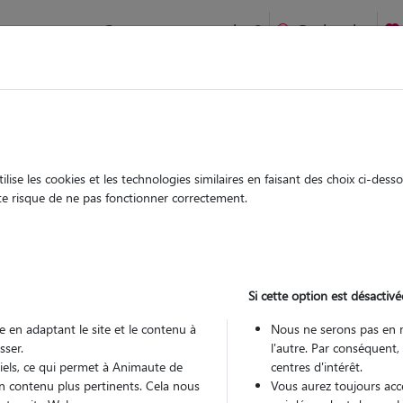
Comment ça marche ?
Recherche
te
/
Occitanie
/
Haute-Garonne
/
Léguevin
ise les cookies et les technologies similaires en faisant des choix ci-des
nstance
ute risque de ne pas fonctionner correctement.
 sitter à Leguevin 31490
 ans
Si cette option est désactivé
 en adaptant le site et le contenu à
Nous ne serons pas en 
sser.
l'autre. Par conséquent,
tiels, ce qui permet à Animaute de
centres d'intérêt.
n contenu plus pertinents. Cela nous
Vous aurez toujours accè