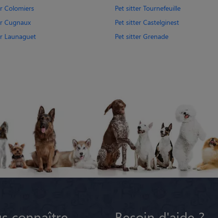
er Colomiers
Pet sitter Tournefeuille
ter Cugnaux
Pet sitter Castelginest
ter Launaguet
Pet sitter Grenade
s connaître
Besoin d'aide ?