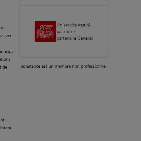
Un service assuré
ens
par notre
is avec
partenaire Générali
rincipal
ations
constance est un membre non professionnel.
t de
ent
 obtenu