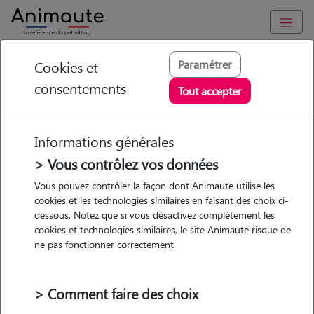
Animaute
/
Occitanie
/
Haute-Garonne
/
Léguevin
Paramétrer
Cookies et
consentements
Loris - Petsitter à
Tout accepter
LEGUEVIN
Informations générales
> Vous contrôlez vos données
• 20 ans
Vous pouvez contrôler la façon dont Animaute utilise les
cookies et les technologies similaires en faisant des choix ci-
dessous. Notez que si vous désactivez complètement les
cookies et technologies similaires, le site Animaute risque de
ne pas fonctionner correctement.
Pas d'animaux
Maison
> Comment faire des choix