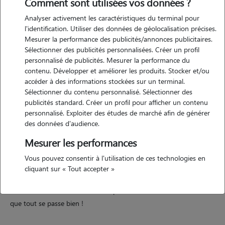
Comment sont utilisées vos données ?
Analyser activement les caractéristiques du terminal pour
Motivation
l'identification. Utiliser des données de géolocalisation précises.
Mesurer la performance des publicités/annonces publicitaires.
j'ai toujours été gaga des animaux surtout les chiens, je suis en
Sélectionner des publicités personnalisées. Créer un profil
formation toiletteur canin au cef et je cherche à occuper mes
personnalisé de publicités. Mesurer la performance du
journées et me rapprocher de plus en plus des animaux et ainsi
contenu. Développer et améliorer les produits. Stocker et/ou
mieux les comprendre dans leurs comportements etc je serai ravi de
accéder à des informations stockées sur un terminal.
Sélectionner du contenu personnalisé. Sélectionner des
pouvoir vous aidez pour les promenades , voir les gardes ^^
publicités standard. Créer un profil pour afficher un contenu
personnalisé. Exploiter des études de marché afin de générer
des données d'audience.
Expérience
Mesurer les performances
je viens de créer mon compte donc je n'ai pas d'expérience pour
Vous pouvez consentir à l'utilisation de ces technologies en
l'instant significative dans ce domaine là mais je serai ravi de pouvoir
cliquant sur « Tout accepter »
commencer avec vous, bien évidemment il y aurait d'abord un "rdv"
avant de me confier votre animal pour mettre à l'aise votre chien et
que tout se passe bien !