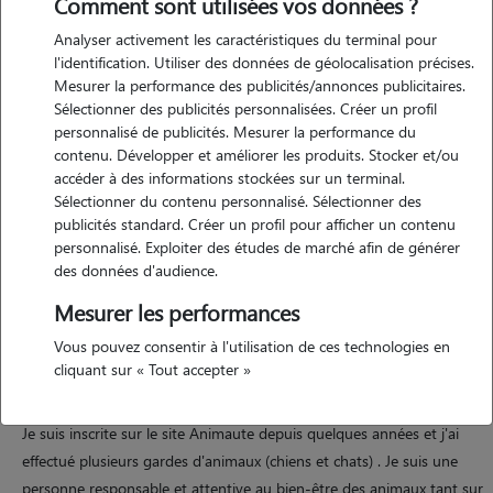
Comment sont utilisées vos données ?
Analyser activement les caractéristiques du terminal pour
l'identification. Utiliser des données de géolocalisation précises.
Mesurer la performance des publicités/annonces publicitaires.
Sélectionner des publicités personnalisées. Créer un profil
personnalisé de publicités. Mesurer la performance du
contenu. Développer et améliorer les produits. Stocker et/ou
accéder à des informations stockées sur un terminal.
Motivation
Sélectionner du contenu personnalisé. Sélectionner des
publicités standard. Créer un profil pour afficher un contenu
personnalisé. Exploiter des études de marché afin de générer
J'aime beaucoup les animaux, mais je ne peux pas en avoir un, car
des données d'audience.
chaque été nous partons en Moldavie. Ainsi grâce à Animaute, moi,
ainsi que mes enfants pourrions profiter de ces petites merveilles.
Mesurer les performances
Vous pouvez consentir à l'utilisation de ces technologies en
cliquant sur « Tout accepter »
Expérience
Je suis inscrite sur le site Animaute depuis quelques années et j'ai
effectué plusieurs gardes d'animaux (chiens et chats) . Je suis une
personne responsable et attentive au bien-être des animaux tant sur