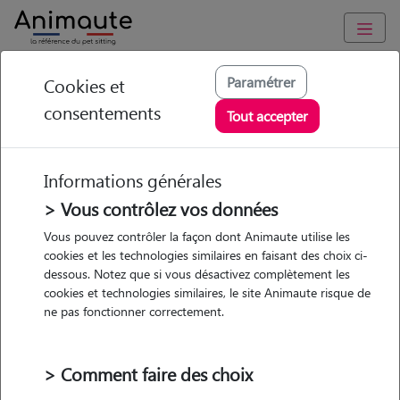
Animaute
/
Auvergne-Rhône-Alpes
/
Rhône
/
Lyon 2e
Paramétrer
Cookies et
Arrondissement
consentements
Tout accepter
Daniela - Petsitter à
Lyon
Informations générales
> Vous contrôlez vos données
Vous pouvez contrôler la façon dont Animaute utilise les
cookies et les technologies similaires en faisant des choix ci-
5
/5
(
9 avis
)
dessous. Notez que si vous désactivez complètement les
cookies et technologies similaires, le site Animaute risque de
• 49 ans
ne pas fonctionner correctement.
Garde
chez le Pet Sitter
> Comment faire des choix