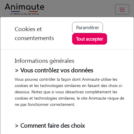
Animaute
/
Pays-de-la-Loire
/
Loire-Atlantique
/
Clisson
Paramétrer
Cookies et
consentements
Eloïse - Petsitter à
Tout accepter
GORGES
Informations générales
> Vous contrôlez vos données
• 19 ans
Vous pouvez contrôler la façon dont Animaute utilise les
cookies et les technologies similaires en faisant des choix ci-
Garde
dessous. Notez que si vous désactivez complètement les
chez le Pet Sitter
cookies et technologies similaires, le site Animaute risque de
ne pas fonctionner correctement.
> Comment faire des choix
1 animal
Maison