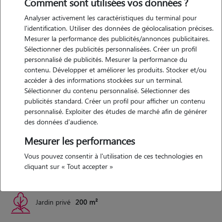
Comment sont utilisées vos données ?
Analyser activement les caractéristiques du terminal pour
l'identification. Utiliser des données de géolocalisation précises.
Expérience
Mesurer la performance des publicités/annonces publicitaires.
Sélectionner des publicités personnalisées. Créer un profil
j'ai un chat dont je m'occupe au quotidien. j'ai aussi grandi entourée
personnalisé de publicités. Mesurer la performance du
d'animaux chez mes grands-parents, qui ont des chiens et des lapins,
contenu. Développer et améliorer les produits. Stocker et/ou
accéder à des informations stockées sur un terminal.
ce qui m'a appris à prendre soin d'animaux aux besoins différents.
Sélectionner du contenu personnalisé. Sélectionner des
publicités standard. Créer un profil pour afficher un contenu
personnalisé. Exploiter des études de marché afin de générer
Logement
des données d'audience.
Mesurer les performances
maison
Vous pouvez consentir à l'utilisation de ces technologies en
cliquant sur « Tout accepter »
Maison
1000 m²
Jardin privé
200 m²