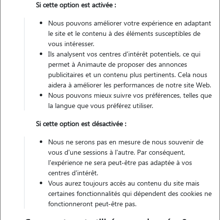
Si cette option est activée :
Nous pouvons améliorer votre expérience en adaptant
Véhiculé
le site et le contenu à des éléments susceptibles de
vous intéresser.
Ils analysent vos centres d'intérêt potentiels, ce qui
Contacter
permet à Animaute de proposer des annonces
publicitaires et un contenu plus pertinents. Cela nous
L'envoi d'une demande est sans engagement
aidera à améliorer les performances de notre site Web.
Nous pouvons mieux suivre vos préférences, telles que
la langue que vous préférez utiliser.
Si cette option est désactivée :
Motivation
Nous ne serons pas en mesure de nous souvenir de
vous d'une sessions à l'autre. Par conséquent,
j'adore les animaux et passer du temps avec eux. devenir dog sitter
l'expérience ne sera peut-être pas adaptée à vos
me permettrait de rendre service aux propriétaires tout en faisant
centres d'intérêt.
une activité utile et agréable. je suis quelqu'un de sérieux, attentif et
Vous aurez toujours accès au contenu du site mais
certaines fonctionnalités qui dépendent des cookies ne
patient, et je prends vraiment soin du bien-être des animaux dont j'ai
fonctionneront peut-être pas.
la charge. c'est aussi pour moi une bonne façon d'avoir une activité
rémunérée tout en faisant quelque chose que j'aime.