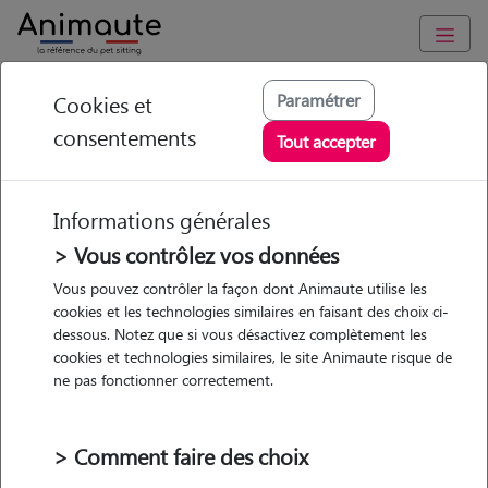
Animaute
/
Grand-Est
/
Moselle
/
Seingbouse
Paramétrer
Cookies et
consentements
Fabien - Petsitter à
Tout accepter
SEINGBOUSE
Informations générales
> Vous contrôlez vos données
• 64 ans
Vous pouvez contrôler la façon dont Animaute utilise les
cookies et les technologies similaires en faisant des choix ci-
Garde
Promenades
dessous. Notez que si vous désactivez complètement les
chez le Pet Sitter
cookies et technologies similaires, le site Animaute risque de
ne pas fonctionner correctement.
> Comment faire des choix
1 animal
Maison