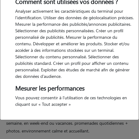
Comment sont utilisées vos données ?
Analyser activement les caractéristiques du terminal pour
l'identification. Utiliser des données de géolocalisation précises.
Mesurer la performance des publicités/annonces publicitaires.
Sélectionner des publicités personnalisées. Créer un profil
Motivation
personnalisé de publicités. Mesurer la performance du
contenu. Développer et améliorer les produits. Stocker et/ou
votre chien sera reçu dans un grand confort et bénéficiera de
accéder à des informations stockées sur un terminal.
promenades régulièrement. il sera accompagné par notre toutou.
Sélectionner du contenu personnalisé. Sélectionner des
nous avons des animaux sous notre toit depuis 25 ans. nous y
publicités standard. Créer un profil pour afficher un contenu
personnalisé. Exploiter des études de marché afin de générer
prêtons une très grande attention.
des données d'audience.
Mesurer les performances
Expérience
Vous pouvez consentir à l'utilisation de ces technologies en
cliquant sur « Tout accepter »
je détient la certification acaced nécessaire pour ce type d'activité.
infos : grand terrain & balades. garde en journée, en nuitée, en
semaine, en week-end ou vacances. promenades quotidiennes +
photos. environnement calme et accueillant.